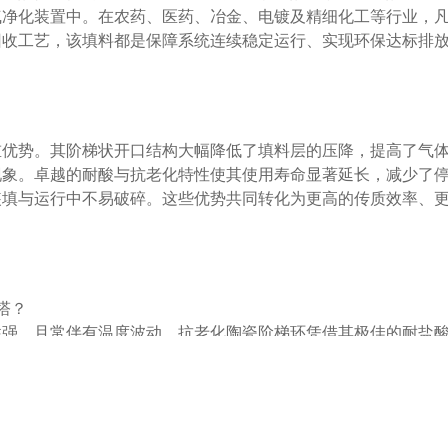
气净化装置中。在农药、医药、冶金、电镀及精细化工等行业，
回收工艺，该填料都是保障系统连续稳定运行、实现环保达标排
重优势。其阶梯状开口结构大幅降低了填料层的压降，提高了气
现象。卓越的耐酸与抗老化特性使其使用寿命显著延长，减少了
装填与运行中不易破碎。这些优势共同转化为更高的传质效率、
塔？
性强，且常伴有温度波动。抗老化陶瓷阶梯环凭借其极佳的耐盐
强度与传质效率，是理想的选择。
？
表面不会发生明显的腐蚀剥落、强度不会显著下降，其孔隙率与
不随时间衰减。