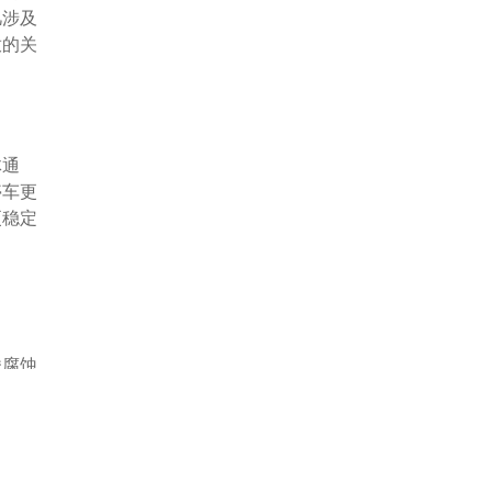
凡涉及
放的关
体通
停车更
更稳定
酸腐蚀
比表面