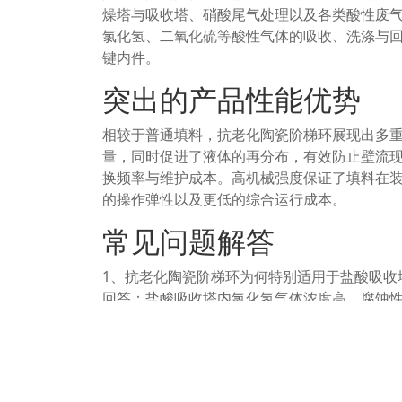
燥塔与吸收塔、硝酸尾气处理以及各类酸性废
氯化氢、二氧化硫等酸性气体的吸收、洗涤与
键内件。
突出的产品性能优势
相较于普通填料，抗老化陶瓷阶梯环展现出多
量，同时促进了液体的再分布，有效防止壁流
换频率与维护成本。高机械强度保证了填料在
的操作弹性以及更低的综合运行成本。
常见问题解答
1、抗老化陶瓷阶梯环为何特别适用于盐酸吸收
回答：盐酸吸收塔内氯化氢气体浓度高、腐蚀
性能和热稳定性，能在该环境中长期保持结构
2、这种填料的抗老化性能具体体现在哪些方面
回答：主要体现在长期接触酸性介质后，填料
积能维持在设计初始水平，从而保证吸收效率