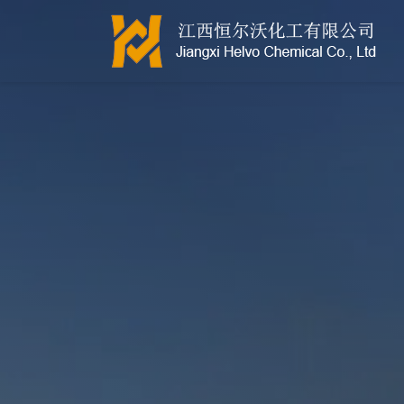
江西恒尔沃-鲍尔环-活性氧化铝-拉西环