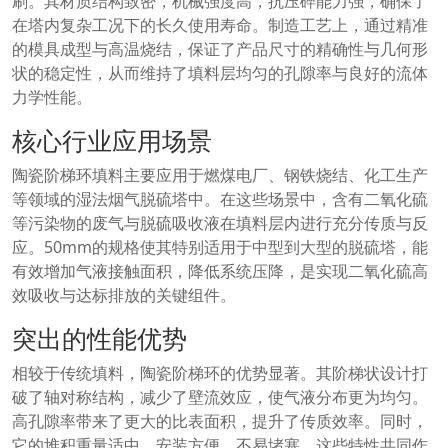
刷。其材质结构致密，机械强度高，抗压碎能力强，确保了
在塔内复杂工况下的长久使用寿命。制造工艺上，通过精准
的模具成型与高温烧结，保证了产品尺寸的精确性与几何形
状的稳定性，从而维持了填料层均匀的孔隙率与良好的流体
力学性能。
核心行业应用场景
陶瓷阶梯环填料主要应用于燃煤电厂、钢铁烧结、化工生产
等领域的湿法烟气脱硫塔中。在这些场景中，含有二氧化硫
等污染物的废气与脱硫吸收液在填料层内进行充分传质与反
应。50mm的规格使其特别适用于中型到大型的脱硫塔，能
有效增加气液接触面积，降低系统压降，是实现二氧化硫高
效吸收与达标排放的关键组件。
突出的性能优势
相较于传统填料，陶瓷阶梯环的优势显著。其阶梯状设计打
破了轴对称结构，减少了壁流效应，使气液分布更为均匀。
高孔隙率带来了更大的比表面积，提升了传质效率。同时，
它的堆积重量适中，安装方便，不易堵塞。这些特性共同作