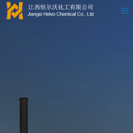
江西恒尔沃-鲍尔环-活性氧化铝-拉西环-波纹规整散