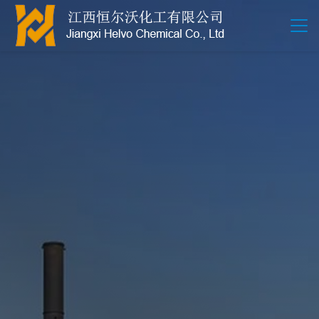
江西恒尔沃-鲍尔环-活性氧化铝-拉西环-波纹规整散