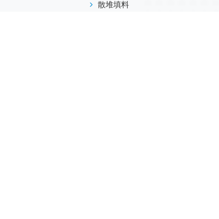
散堆填料
规整填料
塔内件
陶瓷球
研磨介质
分子筛
活性氧化铝
联系我们
江西省萍乡市安源工业园
173-7045-0369
info@helvo.cn
微信