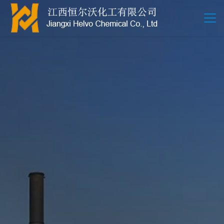
江西恒尔沃-鲍尔环-活性氧化铝-拉西环-波纹规整散