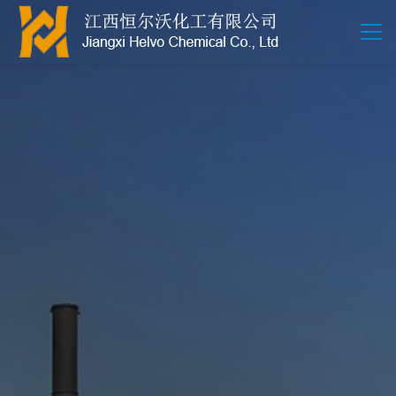
江西恒尔沃-鲍尔环-活性氧化铝-拉西环-波纹规整散