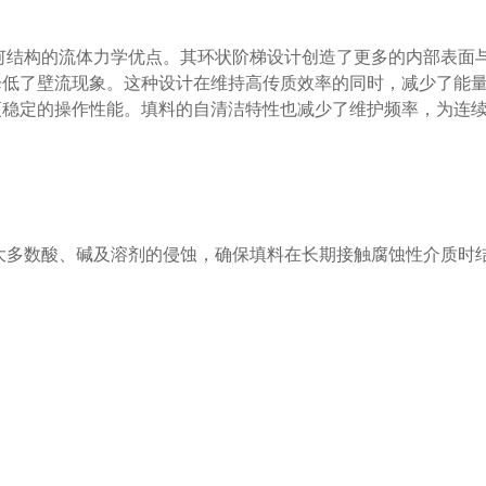
几何结构的流体力学优点。其环状阶梯设计创造了更多的内部表面
降低了壁流现象。这种设计在维持高传质效率的同时，减少了能
更稳定的操作性能。填料的自清洁特性也减少了维护频率，为连
绝大多数酸、碱及溶剂的侵蚀，确保填料在长期接触腐蚀性介质时
湍流程度，优化了传质过程，同时其开放结构降低了系统压降，
？
导致流体分布不均。需根据塔径与操作条件选择合适的填料尺寸
期运行需求。