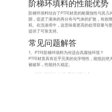
阶梯环填料的性能优势
阶梯环填料结合了PTFE材质的耐腐蚀性与其
隙，促进了液体的再分布与气体的扩散，有效
耗。在洗涤塔中，这意味着更高的处理容量与
提供了可靠支持。
常见问题解答
1、PTFE阶梯环填料为何适合高腐蚀环境？
PTFE材质具有近乎完美的化学惰性，能抵抗
被破坏，性能持久稳定。
2、阶梯环结构如何提升洗涤塔效率？
阶梯环独特的内部阶梯增加了气液接触面积与
升了整体吸收效率与处理能力。
3、在医药农药洗涤塔中安装该填料需注意什么
安装时应确保填料层均匀堆积，避免局部密实
意支撑结构的防腐设计，以匹配PTFE填料的长