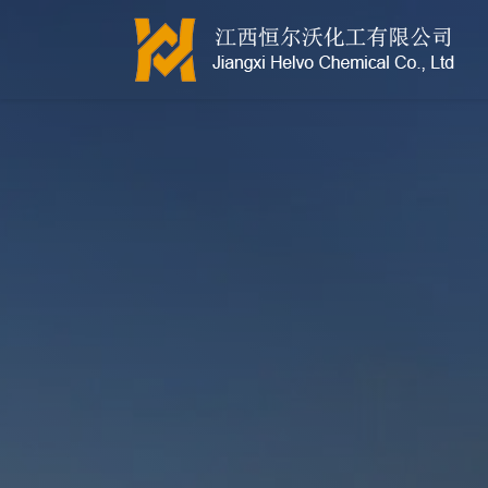
江西恒尔沃-鲍尔环-活性氧化铝-拉西环