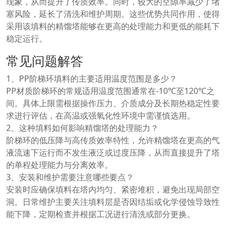
现象，从而提升了传质效率。同时，较大的空隙率减少了堵
塞风险，延长了清洗和维护周期。这些优势共同作用，使得
采用该填料的精馏塔能够在更高的处理能力和更低的能耗下
稳定运行。
常见问题解答
1、PP阶梯环填料的主要适用温度范围是多少？
PP材质阶梯环的常规适用温度范围通常在-10℃至120℃之
间。具体上限需根据操作压力、介质成分及长期热稳定性要
求进行评估，在高温或强氧化性环境中需谨慎选用。
2、这种填料如何影响精馏塔的处理能力？
阶梯环的低压降与高传质效率特性，允许精馏塔在更高的气
液流速下运行而不发生液泛或过度压降，从而直接提升了塔
的单程处理能力与分离效率。
3、安装和维护需要注意哪些要点？
安装时应确保填料在塔内均匀、紧密堆积，避免出现局部空
洞。日常维护主要关注填料层是否因结垢或化学侵蚀导致性
能下降，定期检查并根据工况进行清洗或部分更换。