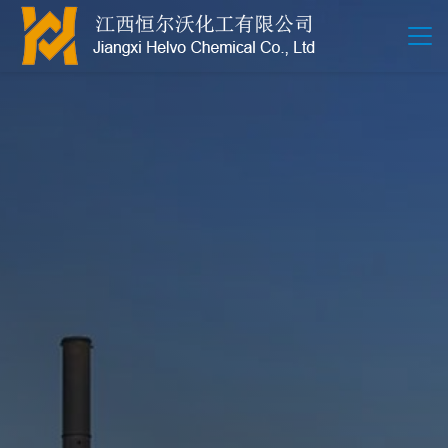
江西恒尔沃-鲍尔环-活性氧化铝-拉西环-波纹规整散