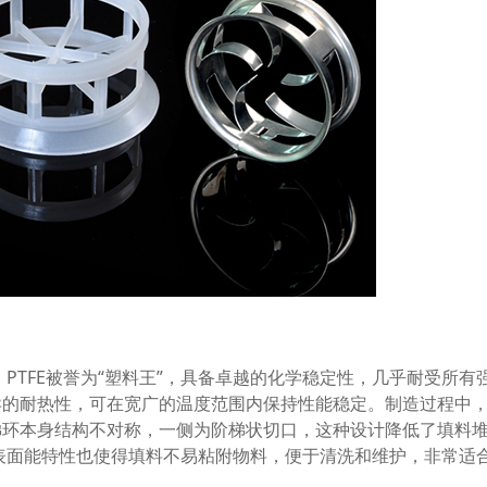
。PTFE被誉为“塑料王”，具备卓越的化学稳定性，几乎耐受所有
异的耐热性，可在宽广的温度范围内保持性能稳定。制造过程中
梯环本身结构不对称，一侧为阶梯状切口，这种设计降低了填料
低表面能特性也使得填料不易粘附物料，便于清洗和维护，非常适