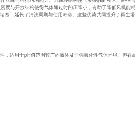
操作压降与强抗污堵能力。阶梯环结构使气液接触面积大、路径
积密度与开放结构使得气体通过时的压降小，有助于降低风机能
、堵塞，延长了清洗周期与使用寿命。这些优势共同提升了再生
受性，适用于pH值范围较广的液体及非强氧化性气体环境，但在
压降及测试传质效率来评估。均匀装填、无明显空隙是保证低压
优化了气液分布，减少了壁流，在相同体积下通常提供更高的处