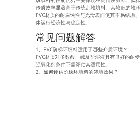
该填料的性能优势主要体现在高传质效率、低
传质效率显著高于传统乱堆填料。其较低的堆
PVC材质的耐腐蚀性与光滑表面使其不易结垢
体运行经济性与稳定性。
常见问题解答
1、PVC阶梯环填料适用于哪些介质环境？
PVC材质对多数酸、碱及盐溶液具有良好的耐
强氧化剂条件下需评估其适用性。
2、如何评估阶梯环填料的装填效果？
装填效果主要通过观察填料层均匀度、测量塔
效率的基础。
3、阶梯环填料对比传统填料有何改进？
相比拉西环、鲍尔环等，阶梯环通过阶梯结构
和更低的能耗。