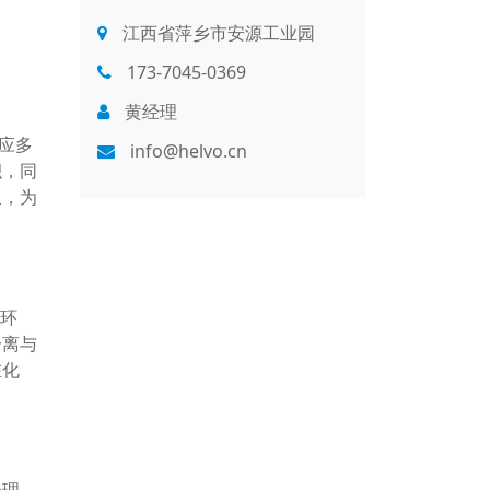
江西省萍乡市安源工业园
173-7045-0369
黄经理
应多
info@helvo.cn
积，同
象，为
生环
分离与
在化