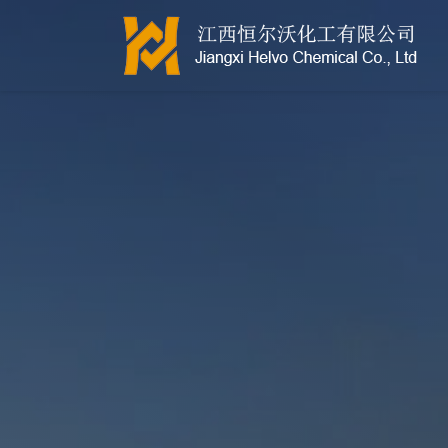
江西恒尔沃-鲍尔环-活性氧化铝-拉西环