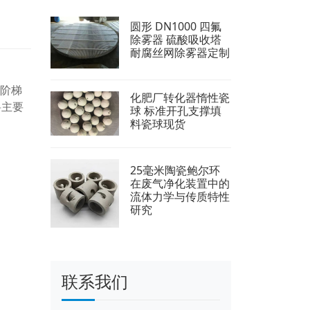
圆形 DN1000 四氟
除雾器 硫酸吸收塔
耐腐丝网除雾器定制
的阶梯
化肥厂转化器惰性瓷
料主要
球 标准开孔支撑填
料瓷球现货
25毫米陶瓷鲍尔环
在废气净化装置中的
流体力学与传质特性
研究
联系我们