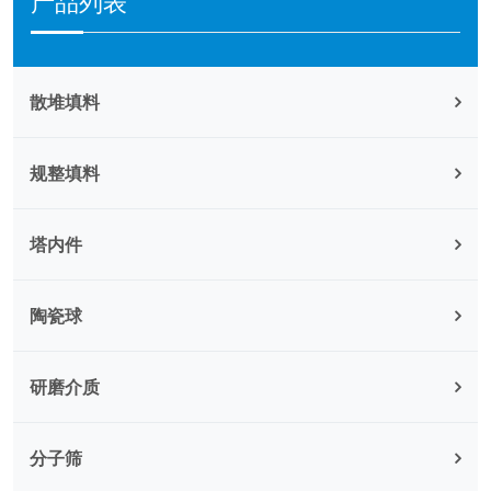
产品列表
散堆填料
规整填料
塔内件
陶瓷球
研磨介质
分子筛