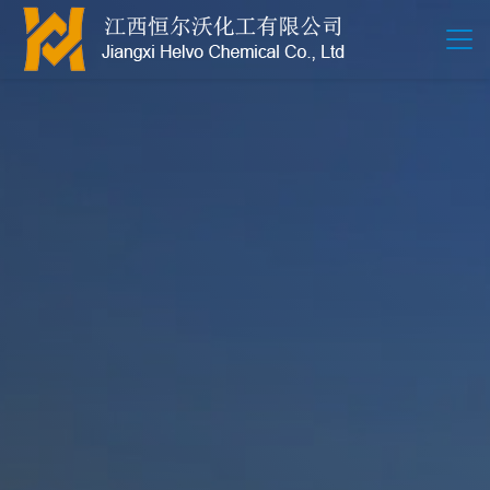
江西恒尔沃-鲍尔环-活性氧化铝-拉西环-波纹规整散