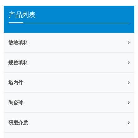
产品列表
散堆填料
规整填料
塔内件
陶瓷球
研磨介质