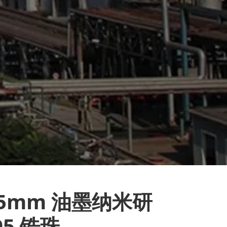
05mm 油墨纳米研
95 锆珠