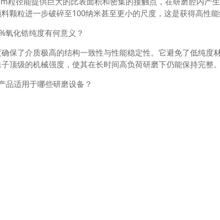
05mm粒径能提供巨大的比表面积和密集的接触点，在研磨腔内产
颜料颗粒进一步破碎至100纳米甚至更小的尺度，这是获得高性
5%氧化锆纯度有何意义？
度确保了介质极高的结构一致性与性能稳定性。它避免了低纯度
珠子顶级的机械强度，使其在长时间高负荷研磨下仍能保持完整
该产品适用于哪些研磨设备？
要适用于立式或卧式砂磨机、篮式研磨机等高速湿法研磨设备。
如转速、流量）选择合适的填充率与工艺条件，以优化研磨效果
相关产品