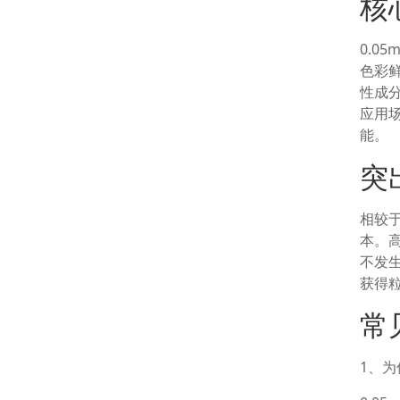
核
0.0
色彩
性成
应用
能。
突
相较
本。
不发
获得
常
1、为