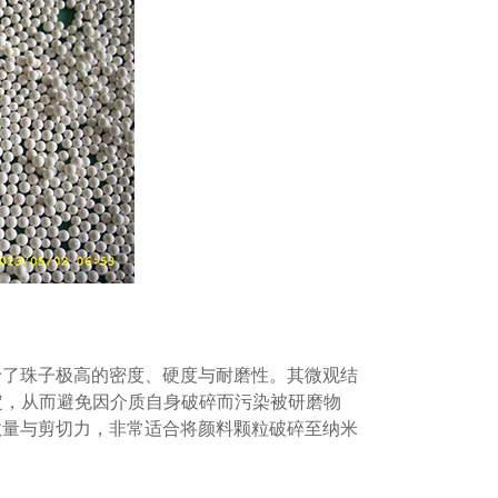
予了珠子极高的密度、硬度与耐磨性。其微观结
定，从而避免因介质自身破碎而污染被研磨物
数量与剪切力，非常适合将颜料颗粒破碎至纳米