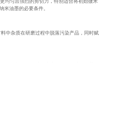
生更均匀且强烈的剪切力，特别适合将初始微米
能纳米油墨的必要条件。
材料中杂质在研磨过程中脱落污染产品，同时赋
。
使用前需根据设备腔体大小、转子设计及工艺参
并保护设备。