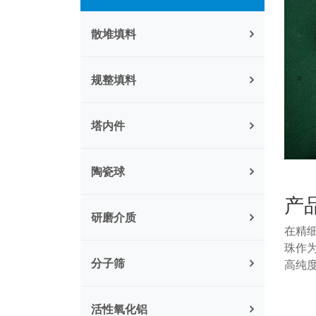
散堆填料
规整填料
塔内件
陶瓷球
产
研磨介质
在精
珠作
分子筛
高纯
活性氧化铝