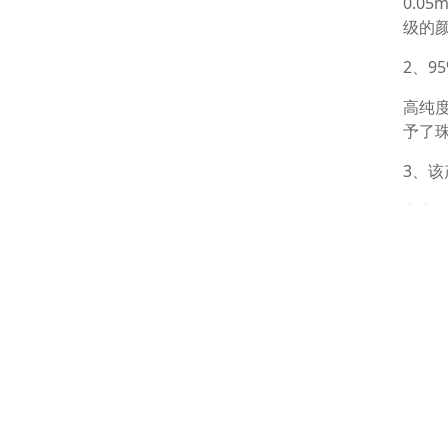
0.
级的
2、9
高纯
予了
3、
它主
数（