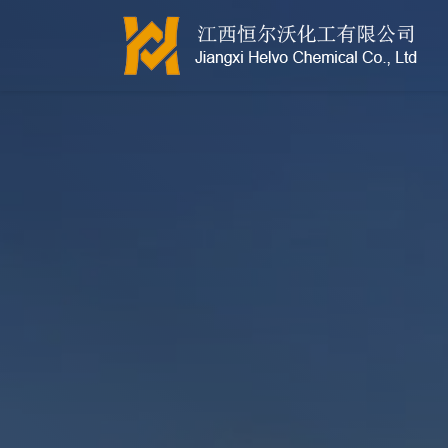
江西恒尔沃-鲍尔环-活性氧化铝-拉西环