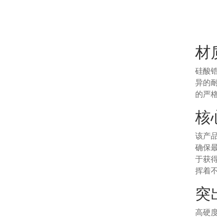
材
硅酸
异的
的严
核
该产
确保
于获
挥着
突
高硬