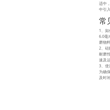
适中
中引
常
1、
6.
磨物
2、
耐磨
速及
3、
为确
及时