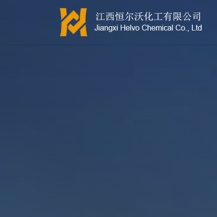
江西恒尔沃-鲍尔环-活性氧化铝-拉西环