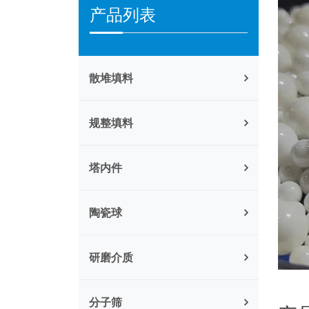
产品列表
散堆填料
规整填料
塔内件
陶瓷球
研磨介质
分子筛