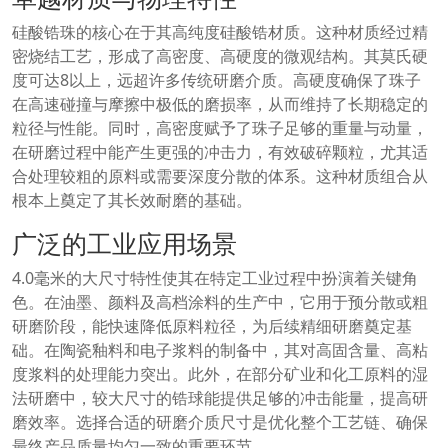
硅酸锆珠的核心在于其高纯度硅酸锆材质。这种材质经过精
密烧结工艺，形成了高密度、高硬度的微观结构。其莫氏硬
度可达8以上，远超许多传统研磨介质。高硬度确保了珠子
在高速碰撞与摩擦中极低的磨损率，从而维持了长期稳定的
粒径与性能。同时，高密度赋予了珠子足够的重量与动量，
在研磨过程中能产生更强的冲击力，有效破碎颗粒，尤其适
合处理较粗的原料或需要深度分散的体系。这种材质组合从
根本上奠定了其长效耐磨的基础。
广泛的工业应用场景
4.0毫米的大尺寸特性使其在特定工业过程中扮演着关键角
色。在油墨、颜料及高档涂料的生产中，它用于预分散或粗
研磨阶段，能快速降低原料粒径，为后续精细研磨奠定基
础。在陶瓷釉料和电子浆料的制备中，其对高固含量、高粘
度浆料的处理能力突出。此外，在部分矿业和化工原料的湿
法研磨中，较大尺寸的锆球能提供足够的冲击能量，提高研
磨效率。选择合适的研磨介质尺寸是优化整个工艺链、确保
最终产品质量均匀一致的重要环节。