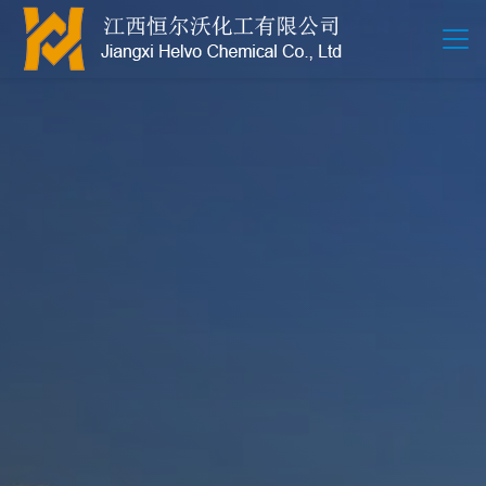
江西恒尔沃-鲍尔环-活性氧化铝-拉西环-波纹规整散