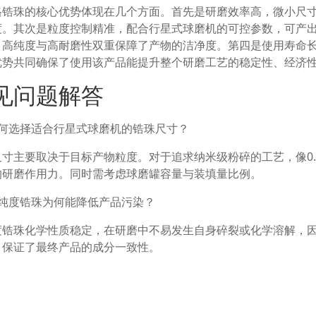
格锆珠的核心优势体现在几个方面。首先是研磨效率高，微小尺
度。其次是粒度控制精准，配合行星式球磨机的可控参数，可产
，高纯度与高耐磨性双重保障了产物的洁净度。第四是使用寿命
优势共同确保了使用该产品能提升整个研磨工艺的稳定性、经济
见问题解答
如何选择适合行星式球磨机的锆珠尺寸？
尺寸主要取决于目标产物粒度。对于追求纳米级粉碎的工艺，像0
的研磨作用力。同时需考虑球磨罐容量与装填量比例。
高纯度锆珠为何能降低产品污染？
度锆珠化学性质稳定，在研磨中不易发生自身碎裂或化学溶解，
，保证了最终产品的成分一致性。
锆珠的磨损对研磨效果有何影响？
磨损会改变其尺寸与形状，导致研磨能量传递效率下降，并可能