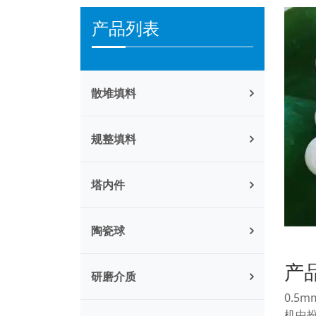
产品列表
散堆填料
规整填料
塔内件
陶瓷球
产
研磨介质
0.
机中