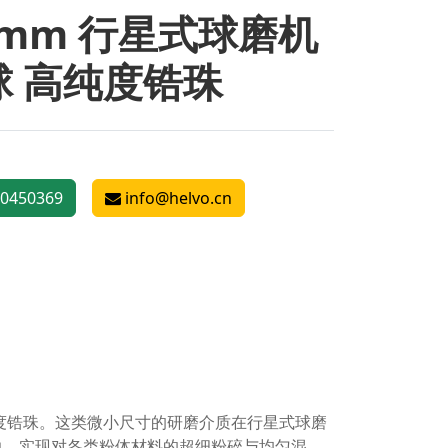
5mm 行星式球磨机
球 高纯度锆珠
0450369
info@helvo.cn
纯度锆珠。这类微小尺寸的研磨介质在行星式球磨
力，实现对各类粉体材料的超细粉碎与均匀混