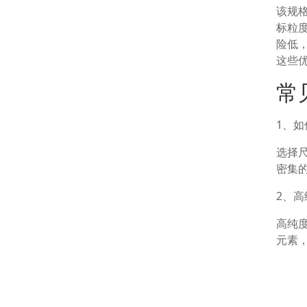
该规
标粒
险低
这些
常
1、
选择
密集
2、
高纯
元素
3、
锆珠