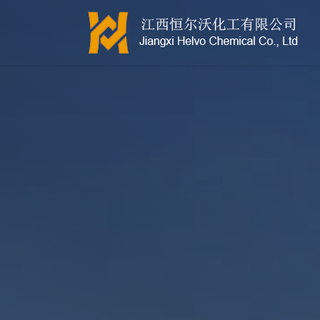
江西恒尔沃-鲍尔环-活性氧化铝-拉西环