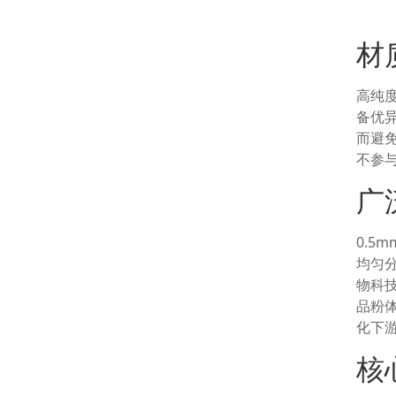
材
高纯
备优
而避
不参
广
0.
均匀
物科
品粉
化下
核