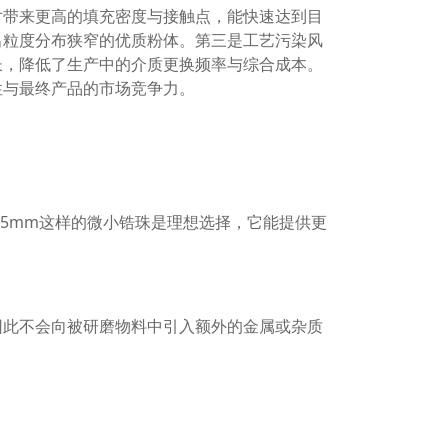
寸带来更高的填充密度与接触点，能快速达到目
出粒度分布狭窄的优质粉体。第三是工艺污染风
长，降低了生产中的介质更换频率与综合成本。
性与最终产品的市场竞争力。
.5mm这样的微小锆珠是理想选择，它能提供更
因此不会向被研磨物料中引入额外的金属或杂质
产生磨损碎屑污染产品。高纯度、高耐磨的锆珠