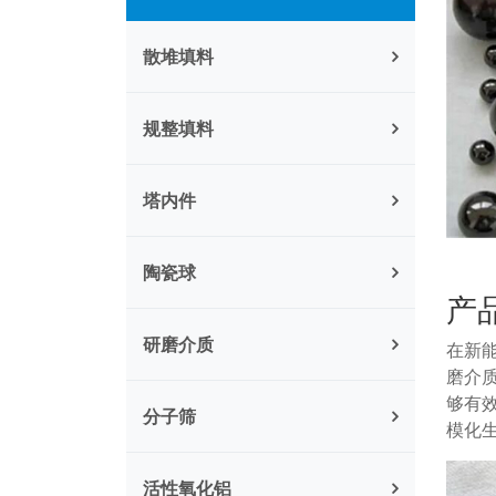
散堆填料
规整填料
塔内件
陶瓷球
产
研磨介质
在新
磨介
够有
分子筛
模化
活性氧化铝