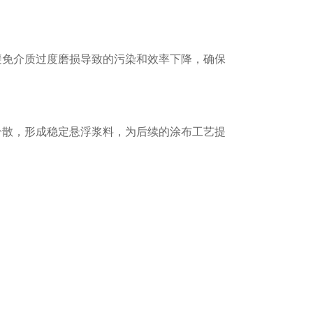
避免介质过度磨损导致的污染和效率下降，确保
分散，形成稳定悬浮浆料，为后续的涂布工艺提
决定。通常，较小的球径适用于超细研磨以达到
破碎和高效研磨。