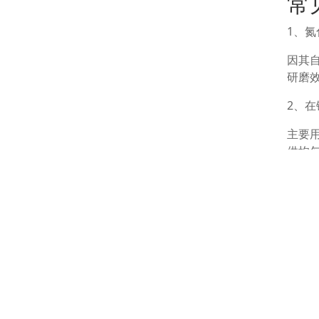
常
1、
因其
研磨
2、
主要
供均
3、
尺寸
更小