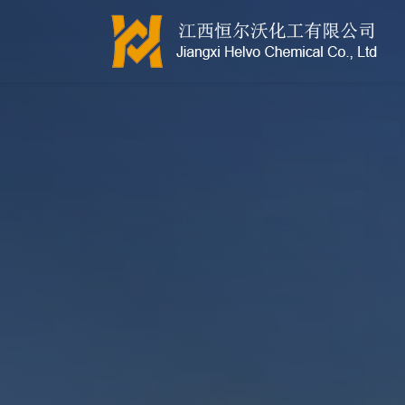
江西恒尔沃-鲍尔环-活性氧化铝-拉西环