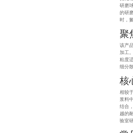
研磨
的研
时，
聚
该产
加工
粘度
细分
核
相较
浆料
结合
越的
验室