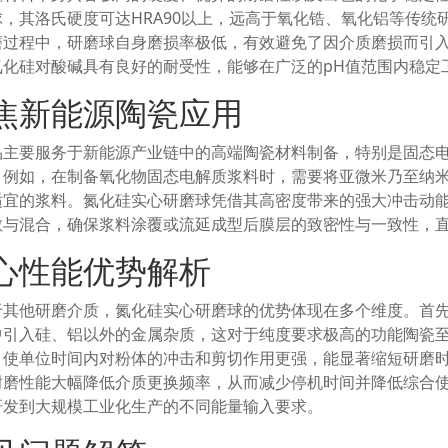
球，其洛氏硬度可达HRA90以上，远高于氧化锆、氧化铝等传
磨过程中，研磨球自身磨损率极低，有效避免了因介质磨损而引
氮化硅对酸碱具有良好的耐受性，能够在广泛的pH值范围内稳定
焦新能源陶瓷应用
品主要服务于新能源产业链中的高端陶瓷材料制备，特别是固态
。例如，在制备氧化物固态电解质浆料时，需要将亚微米乃至纳
适宜的浆料。氮化硅实心研磨球凭借其高密度带来的强大冲击动
散与混合，确保浆料涂覆或流延成型后膜层的致密性与一致性，
心性能优势解析
于其他研磨介质，氮化硅实心研磨球的优势体现在多个维度。首
中引入硅、铝以外的金属杂质，这对于纯度要求极高的功能陶瓷
，使单位时间内对粉体的冲击和剪切作用更强，能显著缩短研磨
耐磨性能大幅降低介质更换频率，从而减少停机时间并降低综合
研发到大规模工业化生产的不同能量输入要求。