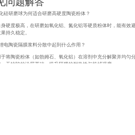
见问题解答
氮化硅研磨球为何适合研磨高硬度陶瓷粉体？
自身硬度极高，在研磨如氧化铝、氮化铝等硬质粉体时，能有效
效果持久稳定。
在锂电陶瓷隔膜浆料分散中起到什么作用？
用于将陶瓷粉体（如勃姆石、氧化铝）在溶剂中充分解聚并均匀
匀、无缺陷的涂层基础，提升隔膜的耐热性与机械强度。
如何选择合适尺寸的氮化硅研磨球？
选择需根据目标浆料的初始粒径、目标粒径及研磨设备类型综合
的最终粒径，而较大的球径则能提供更强的冲击力，适用于初步
相关产品