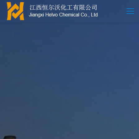
江西恒尔沃-鲍尔环-活性氧化铝-拉西环-波纹规整散