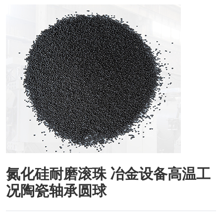
氮化硅耐磨滚珠 冶金设备高温工
况陶瓷轴承圆球