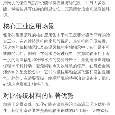
摄氏度的惰性气氛中仍能保持强度与稳定性，且对大多数
酸、碱熔盐具有优异的耐腐蚀性，完美契合冶金高温腐蚀环
境。
核心工业应用场景
氮化硅耐磨滚珠的核心应用集中于对工况要求极为严苛的冶
金工业。在连续铸造机的扇形段辊道、热轧机的导卫装置、
退火炉的辊棒轴承以及高温风机的主轴轴承中，它们是不可
或缺的元件。例如，在钢水连铸过程中，支撑辊轴承处于近
千度的高温辐射和冷却水汽的交替冲击下，氮化硅滚珠能确
保辊子平稳转动，避免因轴承失效导致的停产。在有色金属
熔炼炉的配套设备中，它们能抵抗熔融金属飞溅和腐蚀性烟
气。此外，在需要无磁、绝缘环境的特种冶金设备中，氮化
硅滚珠也展现出独特价值。
对比传统材料的显著优势
相较于金属滚珠，氮化硅陶瓷滚珠在冶金高温工况下优势明
显。其使用寿命通常是高端轴承钢球的3至10倍，大幅降低