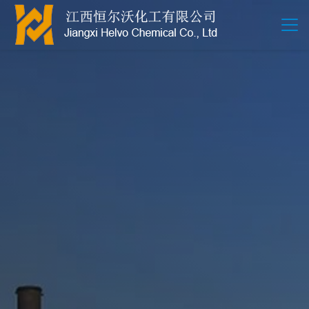
江西恒尔沃-鲍尔环-活性氧化铝-拉西环-波纹规整散