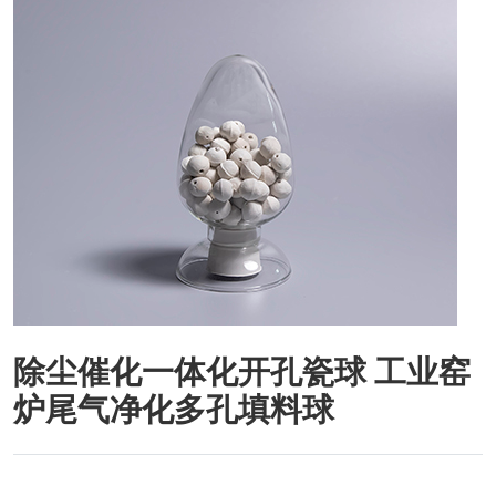
除尘催化一体化开孔瓷球 工业窑
炉尾气净化多孔填料球