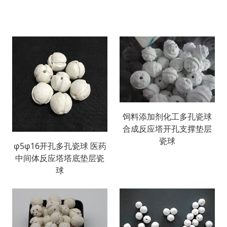
饲料添加剂化工多孔瓷球
合成反应塔开孔支撑垫层
瓷球
φ5φ16开孔多孔瓷球 医药
中间体反应塔塔底垫层瓷
球