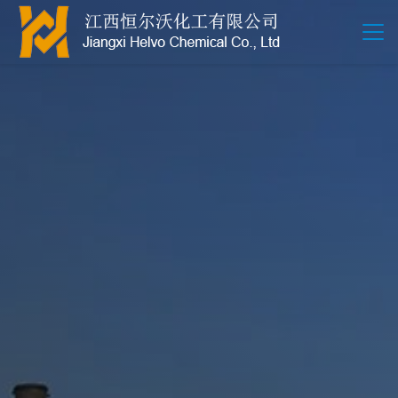
江西恒尔沃-鲍尔环-活性氧化铝-拉西环-波纹规整散