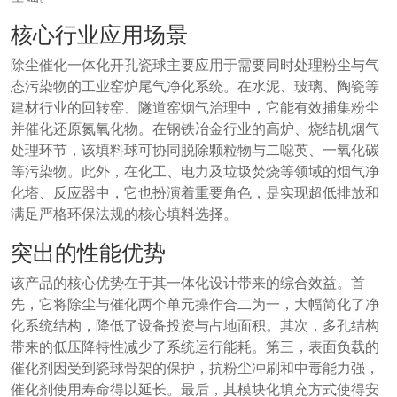
核心行业应用场景
除尘催化一体化开孔瓷球主要应用于需要同时处理粉尘与气
态污染物的工业窑炉尾气净化系统。在水泥、玻璃、陶瓷等
建材行业的回转窑、隧道窑烟气治理中，它能有效捕集粉尘
并催化还原氮氧化物。在钢铁冶金行业的高炉、烧结机烟气
处理环节，该填料球可协同脱除颗粒物与二噁英、一氧化碳
等污染物。此外，在化工、电力及垃圾焚烧等领域的烟气净
化塔、反应器中，它也扮演着重要角色，是实现超低排放和
满足严格环保法规的核心填料选择。
突出的性能优势
该产品的核心优势在于其一体化设计带来的综合效益。首
先，它将除尘与催化两个单元操作合二为一，大幅简化了净
化系统结构，降低了设备投资与占地面积。其次，多孔结构
带来的低压降特性减少了系统运行能耗。第三，表面负载的
催化剂因受到瓷球骨架的保护，抗粉尘冲刷和中毒能力强，
催化剂使用寿命得以延长。最后，其模块化填充方式使得安