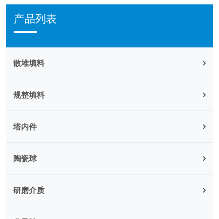
产品列表
散堆填料
规整填料
塔内件
陶瓷球
研磨介质