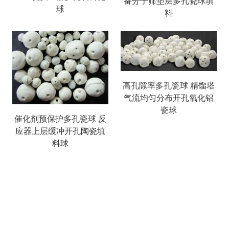
备分子筛垫层多孔瓷球填
球
料
高孔隙率多孔瓷球 精馏塔
气流均匀分布开孔氧化铝
瓷球
催化剂预保护多孔瓷球 反
应器上层缓冲开孔陶瓷填
料球
搜索