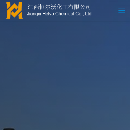
江西恒尔沃-鲍尔环-活性氧化铝-拉西环-波纹规整散