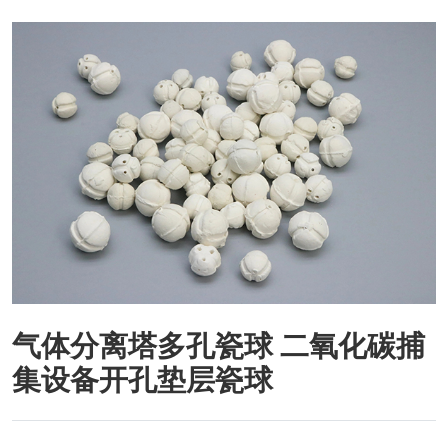
气体分离塔多孔瓷球 二氧化碳捕
集设备开孔垫层瓷球