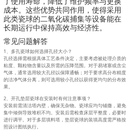
了使用寿命，降低了维护频率与更换
成本。这些优势共同作用，使得采用
此类瓷球的二氧化碳捕集等设备能在
长期运行中保持高效与经济性。
常见问题解答
1、多孔瓷球如何选择孔径大小？
孔径选择需根据具体工艺条件决定，主要考虑被处理介质的
粘度、颗粒物含量以及所需的压降范围。对于易堵塞或含尘
气体，通常选用较大孔径以保障通畅；对于要求高分布精度
的洁净气体分离，则可选用较小孔径以获得更均匀的分布效
果。
2、开孔垫层瓷球在安装时有何注意事项？
安装前需清洁塔内壁，确保无杂物。瓷球应均匀铺撒，避免
集中倾倒导致堆积不均。安装后需检查床层平整度，必要时
进行调平。对于多层填料塔，垫层瓷球的装填高度需严格按
照设计图纸执行。