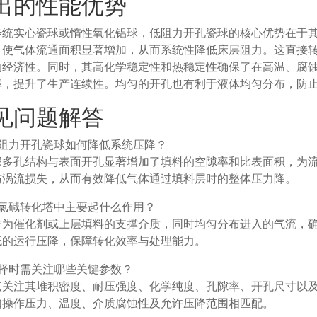
出的性能优势
传统实心瓷球或惰性氧化铝球，低阻力开孔瓷球的核心优势在于
，使气体流通面积显著增加，从而系统性降低床层阻力。这直接
的经济性。同时，其高化学稳定性和热稳定性确保了在高温、腐
率，提升了生产连续性。均匀的开孔也有利于液体均匀分布，防
见问题解答
低阻力开孔瓷球如何降低系统压降？
部多孔结构与表面开孔显著增加了填料的空隙率和比表面积，为
与涡流损失，从而有效降低气体通过填料层时的整体压力降。
在氯碱转化塔中主要起什么作用？
作为催化剂或上层填料的支撑介质，同时均匀分布进入的气流，
低的运行压降，保障转化效率与处理能力。
选择时需关注哪些关键参数？
点关注其堆积密度、耐压强度、化学纯度、孔隙率、开孔尺寸以
如操作压力、温度、介质腐蚀性及允许压降范围相匹配。