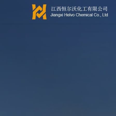
江西恒尔沃-鲍尔环-活性氧化铝-拉西环