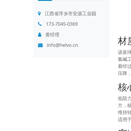
江西省萍乡市安源工业园
173-7045-0369
黄经理
材
info@helvo.cn
该瓷
氯碱
着经
压降
核
低阻
方，
维持
适用