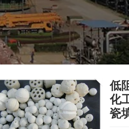
低
化
瓷