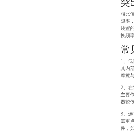
突
相比
隙率
装置
换频
常
1、
其内
摩擦
2、
主要
器较
3、
需重
件，