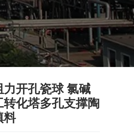
阻力开孔瓷球 氯碱
工转化塔多孔支撑陶
填料