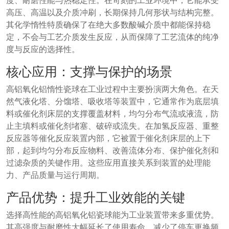
度、耐磨性能与热稳定性。在苛刻的工业环境中，它能承受
高压、高温以及介质冲刷，长期保持几何形状与结构完整。
其化学惰性特质确保了在绝大多数酸碱介质中都能保持稳
定，不会与工艺介质发生反应，从而保障了工艺流体的纯净
度与反应的选择性。
核心应用：支撑与保护的场景
高铝氧化铝惰性瓷球在工业过程中主要扮演两大角色。在天
然气液化塔、分馏塔、吸收塔等装置中，它通常作为底层填
料或催化剂床层的支撑覆盖材料，均匀分布气流或液流，防
止主填料或催化剂堵塞、破碎或流失。在加氢反应器、重整
反应器等催化反应装置内部，它被置于催化剂床层的上下
部，起到均匀分布反应物料、改善流体分布、保护催化剂和
过滤杂质的关键作用。这些应用直接关系到装置的处理能
力、产品质量与运行周期。
产品优势：提升工业效能的关键
选择高性能的高铝氧化铝瓷球能为工业装置带来多重优势。
其高强度与耐磨性大幅延长了使用寿命，减少了停车更换频