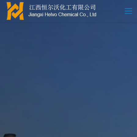
江西恒尔沃-鲍尔环-活性氧化铝-拉西环-波纹规整散