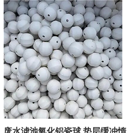
废水滤池氧化铝瓷球 垫层缓冲惰