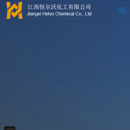
江西恒尔沃-鲍尔环-活性氧化铝-拉西环-波纹规整散