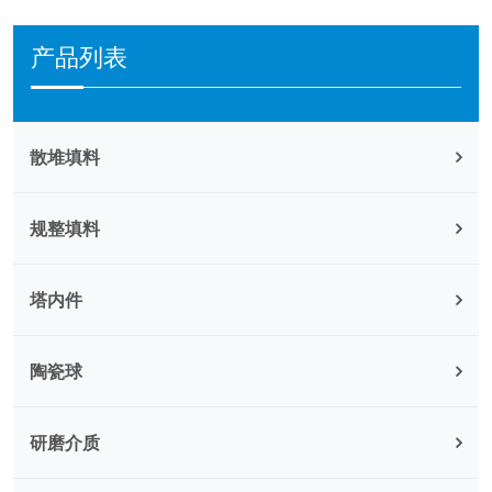
产品列表
散堆填料
规整填料
塔内件
陶瓷球
研磨介质