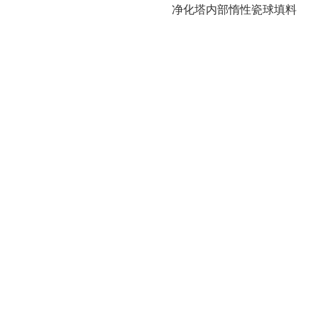
净化塔内部惰性瓷球填料
搜索
产品列表
散堆填料
规整填料
塔内件