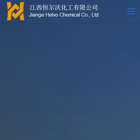
江西恒尔沃-鲍尔环-活性氧化铝-拉西环-波纹规整散