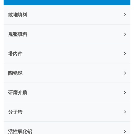
散堆填料
规整填料
塔内件
陶瓷球
研磨介质
分子筛
活性氧化铝