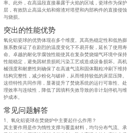
率。此外，在高温段直接暴露于火焰的区域，瓷球作为保护
层，有效防止高温火焰和熔渣对塔壁和内部构件的直接侵蚀
与烧损。
突出的性能优势
氧化铝瓷球的优势体现在多个维度。其高热稳定性和低热膨
胀系数保证了在剧烈的温度变化下不易开裂，延长了使用寿
命。卓越的耐化学腐蚀性能使其在复杂焚烧烟气环境中保持
性能稳定，避免因材质损耗污染工艺或造成设备损坏。高机
械强度和耐磨性则确保了在高速气流和固体颗粒冲刷下维持
结构完整性，减少粉化与破碎，从而维持较低的床层压降。
这些特性共同作用，显著提升了焚烧系统的运行可靠性、处
理效率与连续性，降低了因填料失效导致的非计划停机与维
护成本。
常见问题解答
1、氧化铝瓷球在焚烧炉中主要起什么作用？
其主要作用是作为惰性支撑与覆盖材料，均匀分布气流、承