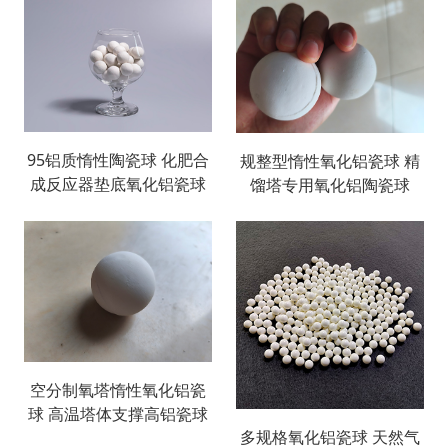
95铝质惰性陶瓷球 化肥合
规整型惰性氧化铝瓷球 精
成反应器垫底氧化铝瓷球
馏塔专用氧化铝陶瓷球
空分制氧塔惰性氧化铝瓷
球 高温塔体支撑高铝瓷球
多规格氧化铝瓷球 天然气