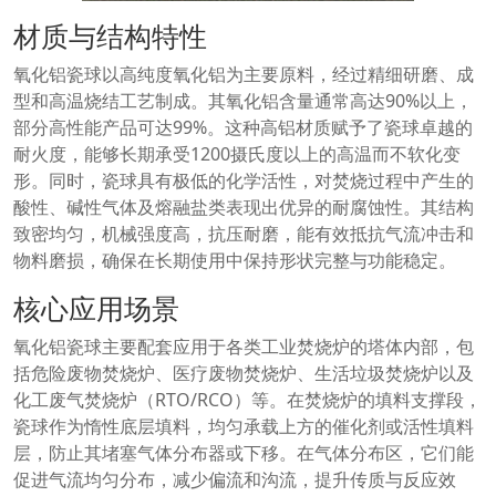
材质与结构特性
氧化铝瓷球以高纯度氧化铝为主要原料，经过精细研磨、成
型和高温烧结工艺制成。其氧化铝含量通常高达90%以上，
部分高性能产品可达99%。这种高铝材质赋予了瓷球卓越的
耐火度，能够长期承受1200摄氏度以上的高温而不软化变
形。同时，瓷球具有极低的化学活性，对焚烧过程中产生的
酸性、碱性气体及熔融盐类表现出优异的耐腐蚀性。其结构
致密均匀，机械强度高，抗压耐磨，能有效抵抗气流冲击和
物料磨损，确保在长期使用中保持形状完整与功能稳定。
核心应用场景
氧化铝瓷球主要配套应用于各类工业焚烧炉的塔体内部，包
括危险废物焚烧炉、医疗废物焚烧炉、生活垃圾焚烧炉以及
化工废气焚烧炉（RTO/RCO）等。在焚烧炉的填料支撑段，
瓷球作为惰性底层填料，均匀承载上方的催化剂或活性填料
层，防止其堵塞气体分布器或下移。在气体分布区，它们能
促进气流均匀分布，减少偏流和沟流，提升传质与反应效