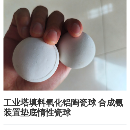
工业塔填料氧化铝陶瓷球 合成氨
装置垫底惰性瓷球