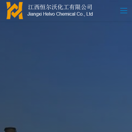
江西恒尔沃-鲍尔环-活性氧化铝-拉西环-波纹规整散