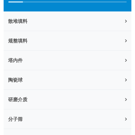
散堆填料
规整填料
塔内件
陶瓷球
研磨介质
分子筛