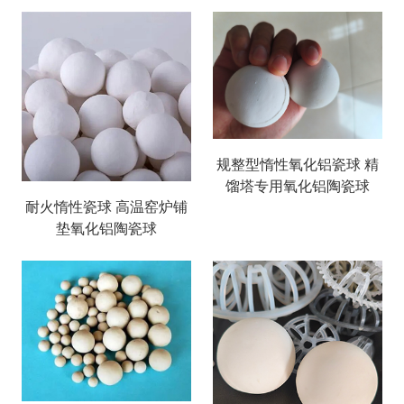
规整型惰性氧化铝瓷球 精
馏塔专用氧化铝陶瓷球
耐火惰性瓷球 高温窑炉铺
垫氧化铝陶瓷球