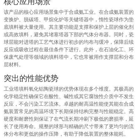
核心应用场景
该产品的核心应用场景集中于合成氨工业。在合成氨装置的
变换炉、脱碳塔、甲烷化炉等关键塔器中，惰性瓷球作为垫
底填料被大量使用。其主要功能是支撑和保护上层的催化剂
或高效填料，避免其堵塞塔器下部的气体分布器。同时，瓷
球层能对进塔的工艺气体进行初步的均布与缓冲，保障后续
反应或吸收过程在最佳条件下进行。此外，在石油化工、环
保废气处理等领域的填料塔中，它也常被用作支撑层和分布
层材料。
突出的性能优势
工业塔填料氧化铝陶瓷球的优势体现在多个维度。其极高的
化学稳定性确保它在酸性、碱性或其它腐蚀性介质中不发生
反应，不会污染工艺流体。卓越的耐高温性能使其能在合成
氨装置常见的高温环境下长期保持结构完整与性能稳定。高
硬度和耐磨性则保证了在气流长期冲刷下极低的磨损率，延
长了使用寿命。规整的球形与精确的尺寸带来了更均匀的流
体分布和更低的操作压降，有助于降低装置的整体能耗。