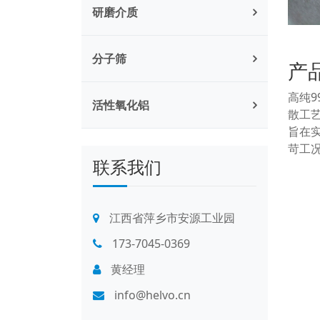
研磨介质
分子筛
产
高纯
活性氧化铝
散工
旨在
苛工
联系我们
江西省萍乡市安源工业园
173-7045-0369
黄经理
info@helvo.cn