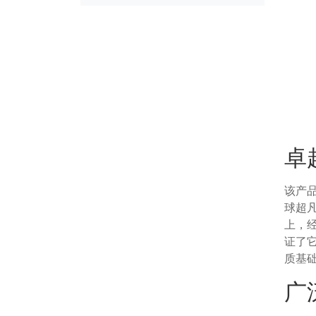
卓
该产
球超
上，
证了
质基
广