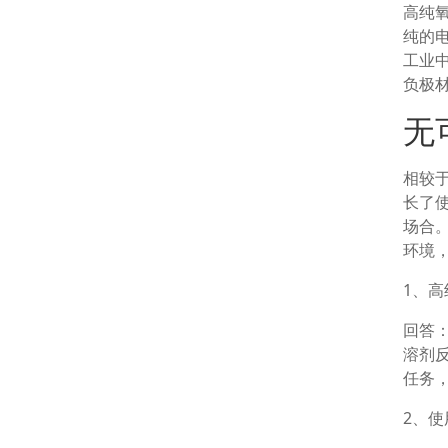
高纯
纯的
工业
负极
无
相较
长了
场合
环境
1、
回答
溶剂
任务
2、