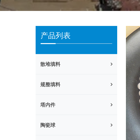
产品列表
散堆填料
规整填料
塔内件
陶瓷球