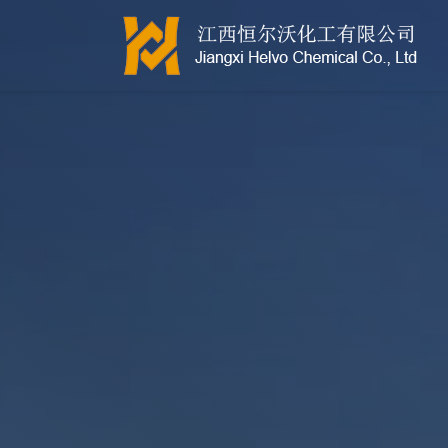
江西恒尔沃-鲍尔环-活性氧化铝-拉西环