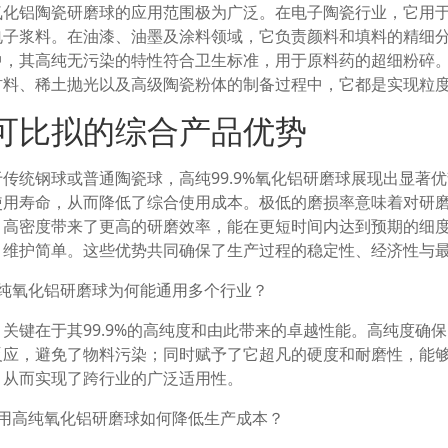
氧化铝陶瓷研磨球的应用范围极为广泛。在电子陶瓷行业，它用
电子浆料。在油漆、油墨及涂料领域，它负责颜料和填料的精细
中，其高纯无污染的特性符合卫生标准，用于原料药的超细粉碎
材料、稀土抛光以及高级陶瓷粉体的制备过程中，它都是实现粒
可比拟的综合产品优势
于传统钢球或普通陶瓷球，高纯99.9%氧化铝研磨球展现出显著
使用寿命，从而降低了综合使用成本。极低的磨损率意味着对研
。高密度带来了更高的研磨效率，能在更短时间内达到预期的细
，维护简单。这些优势共同确保了生产过程的稳定性、经济性与
高纯氧化铝研磨球为何能通用多个行业？
：关键在于其99.9%的高纯度和由此带来的卓越性能。高纯度确
反应，避免了物料污染；同时赋予了它超凡的硬度和耐磨性，能
，从而实现了跨行业的广泛适用性。
使用高纯氧化铝研磨球如何降低生产成本？