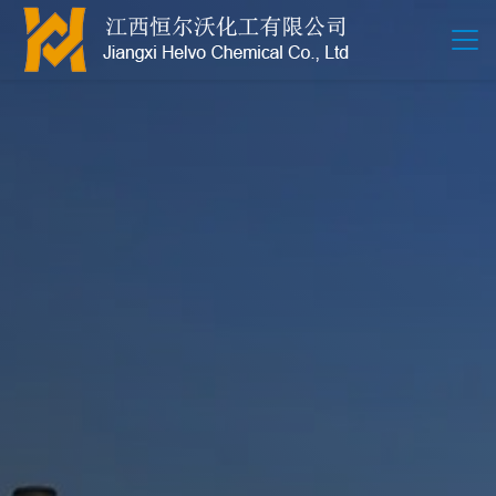
江西恒尔沃-鲍尔环-活性氧化铝-拉西环-波纹规整散