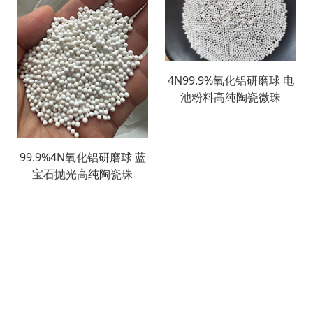
4N99.9%氧化铝研磨球 电
池粉料高纯陶瓷微珠
99.9%4N氧化铝研磨球 蓝
宝石抛光高纯陶瓷珠
搜索