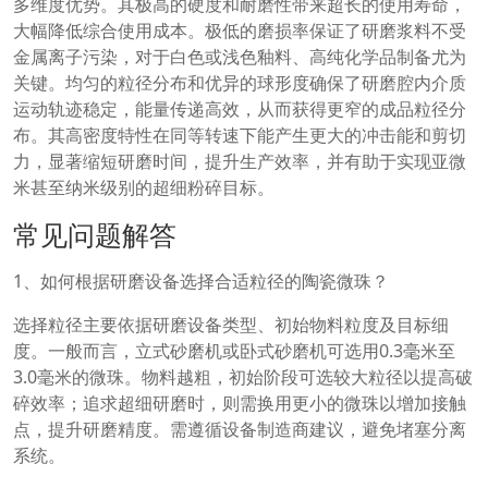
多维度优势。其极高的硬度和耐磨性带来超长的使用寿命，
大幅降低综合使用成本。极低的磨损率保证了研磨浆料不受
金属离子污染，对于白色或浅色釉料、高纯化学品制备尤为
关键。均匀的粒径分布和优异的球形度确保了研磨腔内介质
运动轨迹稳定，能量传递高效，从而获得更窄的成品粒径分
布。其高密度特性在同等转速下能产生更大的冲击能和剪切
力，显著缩短研磨时间，提升生产效率，并有助于实现亚微
米甚至纳米级别的超细粉碎目标。
常见问题解答
1、如何根据研磨设备选择合适粒径的陶瓷微珠？
选择粒径主要依据研磨设备类型、初始物料粒度及目标细
度。一般而言，立式砂磨机或卧式砂磨机可选用0.3毫米至
3.0毫米的微珠。物料越粗，初始阶段可选较大粒径以提高破
碎效率；追求超细研磨时，则需换用更小的微珠以增加接触
点，提升研磨精度。需遵循设备制造商建议，避免堵塞分离
系统。