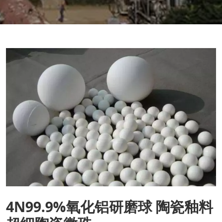
4N99.9%氧化铝研磨球 陶瓷釉料