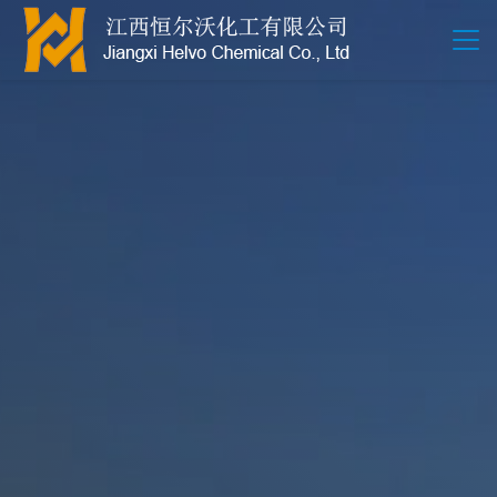
江西恒尔沃-鲍尔环-活性氧化铝-拉西环-波纹规整散