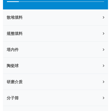
散堆填料
规整填料
塔内件
陶瓷球
研磨介质
分子筛