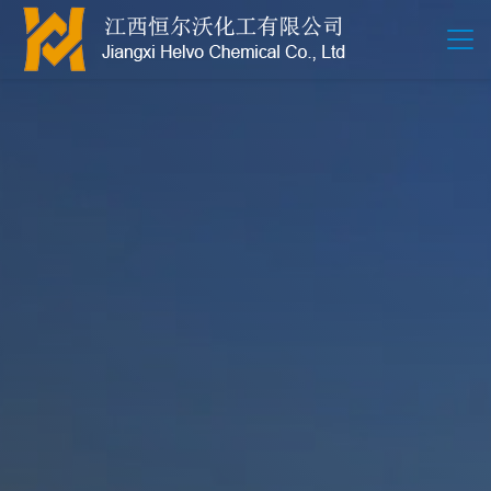
江西恒尔沃-鲍尔环-活性氧化铝-拉西环-波纹规整散