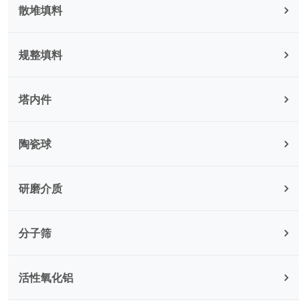
散堆填料
规整填料
塔内件
陶瓷球
研磨介质
分子筛
活性氧化铝