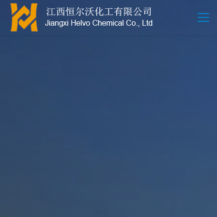
江西恒尔沃-鲍尔环-活性氧化铝-拉西环-波纹规整散