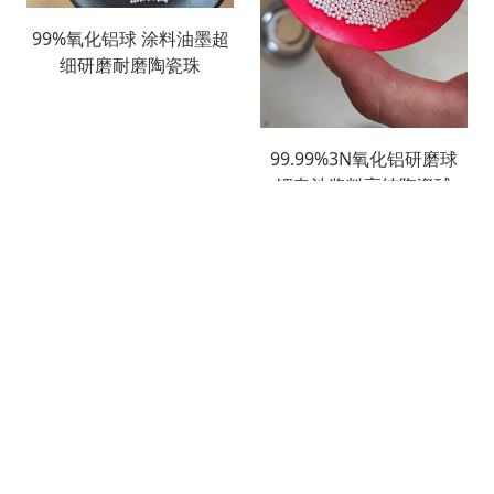
99%氧化铝球 涂料油墨超
细研磨耐磨陶瓷珠
99.99%3N氧化铝研磨球
锂电池浆料高纯陶瓷球
搜索
产品列表