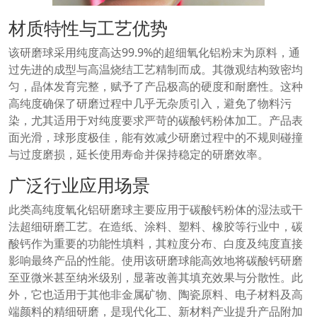
材质特性与工艺优势
该研磨球采用纯度高达99.9%的超细氧化铝粉末为原料，通
过先进的成型与高温烧结工艺精制而成。其微观结构致密均
匀，晶体发育完整，赋予了产品极高的硬度和耐磨性。这种
高纯度确保了研磨过程中几乎无杂质引入，避免了物料污
染，尤其适用于对纯度要求严苛的碳酸钙粉体加工。产品表
面光滑，球形度极佳，能有效减少研磨过程中的不规则碰撞
与过度磨损，延长使用寿命并保持稳定的研磨效率。
广泛行业应用场景
此类高纯度氧化铝研磨球主要应用于碳酸钙粉体的湿法或干
法超细研磨工艺。在造纸、涂料、塑料、橡胶等行业中，碳
酸钙作为重要的功能性填料，其粒度分布、白度及纯度直接
影响最终产品的性能。使用该研磨球能高效地将碳酸钙研磨
至亚微米甚至纳米级别，显著改善其填充效果与分散性。此
外，它也适用于其他非金属矿物、陶瓷原料、电子材料及高
端颜料的精细研磨，是现代化工、新材料产业提升产品附加