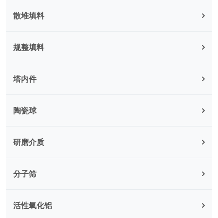
散堆填料
规整填料
塔内件
陶瓷球
研磨介质
分子筛
活性氧化铝