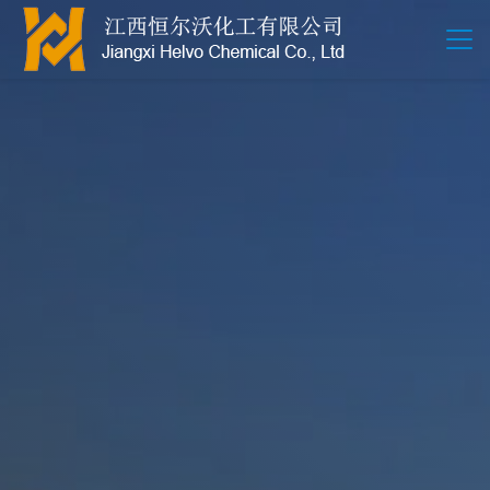
江西恒尔沃-鲍尔环-活性氧化铝-拉西环-波纹规整散