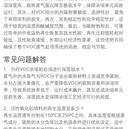
湿深度高，能将废气露点降至极低水平，保障浓缩单元高效
运行。其次，对VOC组分的共吸附量极低，选择性好，避免
了有用溶剂的损失。再次，其热稳定性和化学稳定性好，适
用于较宽的温度和酸碱度范围。最后，当吸附饱和后，可通
过简单的中低温热再生恢复其脱水性能，再生过程能耗相对
较低，且性能衰减慢，长期运行经济性显著。这些优势共同
确保了整个VOC废气处理系统的高效、稳定与节能。
常见问题解答
1、为何VOC浓缩前必须进行深度脱水？
废气中的水蒸气与VOC分子会在吸附材料上形成竞争吸附。
水分占据大量微孔，会严重降低VOC的吸附容量和浓缩倍
率，导致系统效率低下、运行成本飙升，甚至造成浓缩单元
提前失效。深度脱水是保障浓缩工艺经济可行的前提。
2、活性氧化铝填料的再生温度是多少？
再生温度通常控制在150℃至250℃之间。具体温度需根据废
气成分、吸附的水分负荷以及热源条件进行优化设定。适中
的再生温度既能有效脱附水分，又能避免因温度过高导致填