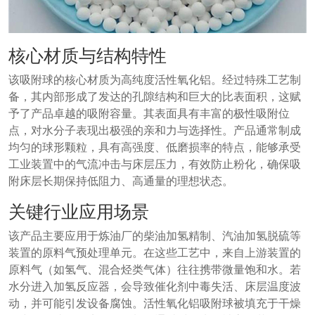
核心材质与结构特性
该吸附球的核心材质为高纯度活性氧化铝。经过特殊工艺制
备，其内部形成了发达的孔隙结构和巨大的比表面积，这赋
予了产品卓越的吸附容量。其表面具有丰富的极性吸附位
点，对水分子表现出极强的亲和力与选择性。产品通常制成
均匀的球形颗粒，具有高强度、低磨损率的特点，能够承受
工业装置中的气流冲击与床层压力，有效防止粉化，确保吸
附床层长期保持低阻力、高通量的理想状态。
关键行业应用场景
该产品主要应用于炼油厂的柴油加氢精制、汽油加氢脱硫等
装置的原料气预处理单元。在这些工艺中，来自上游装置的
原料气（如氢气、混合烃类气体）往往携带微量饱和水。若
水分进入加氢反应器，会导致催化剂中毒失活、床层温度波
动，并可能引发设备腐蚀。活性氧化铝吸附球被填充于干燥