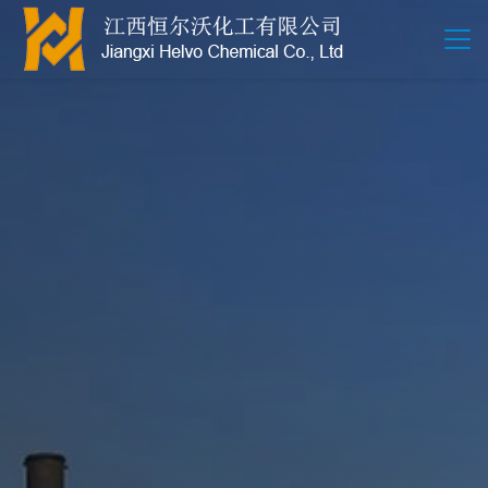
江西恒尔沃-鲍尔环-活性氧化铝-拉西环-波纹规整散