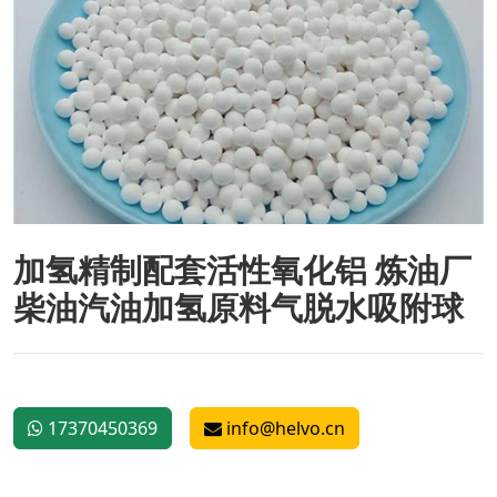
加氢精制配套活性氧化铝 炼油厂
柴油汽油加氢原料气脱水吸附球
17370450369
info@helvo.cn