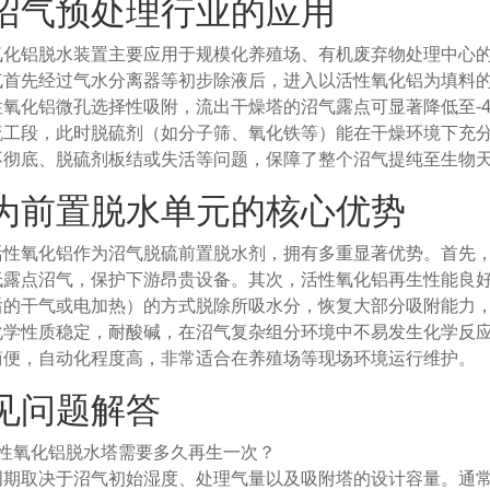
沼气预处理行业的应用
氧化铝脱水装置主要应用于规模化养殖场、有机废弃物处理中心
气首先经过气水分离器等初步除液后，进入以活性氧化铝为填料
性氧化铝微孔选择性吸附，流出干燥塔的沼气露点可显著降低至-
硫工段，此时脱硫剂（如分子筛、氧化铁等）能在干燥环境下充
不彻底、脱硫剂板结或失活等问题，保障了整个沼气提纯至生物
为前置脱水单元的核心优势
活性氧化铝作为沼气脱硫前置脱水剂，拥有多重显著优势。首先
低露点沼气，保护下游昂贵设备。其次，活性氧化铝再生性能良
后的干气或电加热）的方式脱除所吸水分，恢复大部分吸附能力
化学性质稳定，耐酸碱，在沼气复杂组分环境中不易发生化学反
简便，自动化程度高，非常适合在养殖场等现场环境运行维护。
见问题解答
活性氧化铝脱水塔需要多久再生一次？
周期取决于沼气初始湿度、处理气量以及吸附塔的设计容量。通