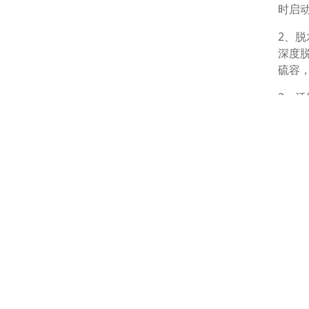
时启
2、
深度
硫容
3、
再生
能力
果。