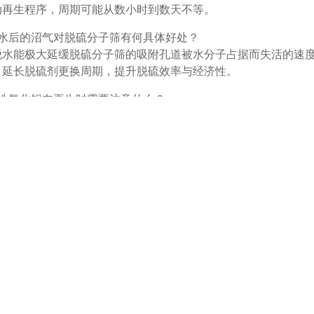
动再生程序，周期可能从数小时到数天不等。
脱水后的沼气对脱硫分子筛有何具体好处？
脱水能极大延缓脱硫分子筛的吸附孔道被水分子占据而失活的速
，延长脱硫剂更换周期，提升脱硫效率与经济性。
活性氧化铝在再生时需要注意什么？
温度需严格控制，通常在150-300℃之间，温度过低则再生不
。再生气流应使用干燥气体，并确保再生后充分的冷却步骤，以
相关产品