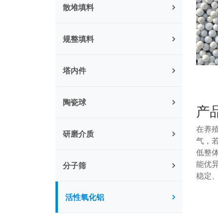
散堆填料
规整填料
塔内件
陶瓷球
产
在养
研磨介质
气，
低整
能优
分子筛
稳定
活性氧化铝