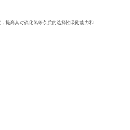
度，提高其对硫化氢等杂质的选择性吸附能力和
彻底，过高可能导致活性氧化铝结构变化而损失吸附
防热沼气直接进入造成安全隐患或影响吸附效