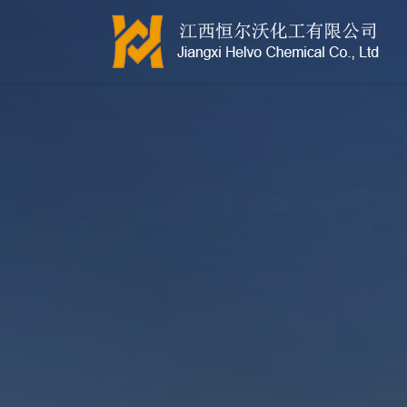
江西恒尔沃-鲍尔环-活性氧化铝-拉西环