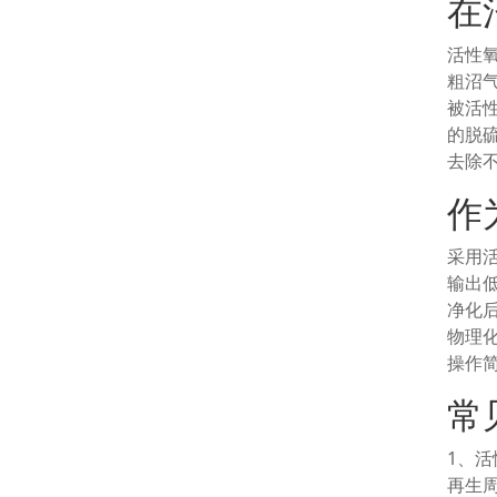
在
活性
粗沼
被活
的脱
去除
作
采用
输出
净化
物理
操作
常
1、
再生