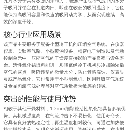
孔对水分子具有极强的亲和力，能选择性地将气流中的水分
子吸附并锁定在孔道内部。即使在较低的吸附温度下，它也
能保持高吸附容量和快速的吸附动力学，从而实现连续、高
效的深度干燥。
核心行业应用场景
该产品主要服务于配备小型冷干机的压缩空气系统。在仪器
仪表、实验室气路、小型喷涂设备、精密电子制造以及气动
控制单元中，压缩空气的干燥度直接影响产品良率与设备寿
命。活性氧化铝填料能进一步降低经冷干机初步冷却除湿后
空气的露点，吸附残留的微量水分，防止管路腐蚀、仪表失
灵或产品氧化。它也常用于小型制氧机、医用呼吸空气系统
及食品包装气源处理等对空气质量极为敏感的领域。
突出的性能与使用优势
相较于其他干燥材料，1-2mm细颗粒活性氧化铝具备多项优
势。其机械强度高，在气流冲击下不易粉化，使用寿命长。
它具有良好的热稳定性，再生温度相对较低，可通过加热便
捷地脱除水分，实现多次循环使用，降低运行成本。在小型