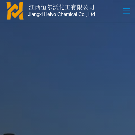
江西恒尔沃-鲍尔环-活性氧化铝-拉西环-波纹规整散