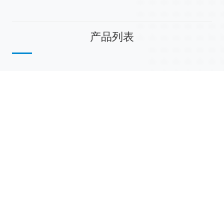
产品列表
散堆填料
规整填料
塔内件
陶瓷球
研磨介质
分子筛
活性氧化铝
联系我们