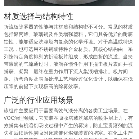
材质选择与结构特性
折流板除雾器的性能与其材质和结构密不可分。常见的材质
包括聚丙烯、玻璃钢及各类增强塑料，它们具备优异的耐腐
蚀性，能够适应洗涤塔内复杂的化学环境。对于高温或特殊
工况，也可选用不锈钢或特种合金材质。其核心结构由一系
列按特定角度排列的折流板片组成，形成曲折的流道。当夹
带液滴的气流通过时，液滴在惯性作用下撞击板片表面并被
捕获、凝聚，最终在重力作用下流入集液槽排出。板片间
距、折弯角度及表面处理工艺均经过优化设计，以确保在低
压降的前提下实现极高的除雾效率。
广泛的行业应用场景
该组件主要应用于需要高效气液分离的各类工业场景。在
VOC治理领域，它安装在吸收塔或洗涤塔的喷淋层上方，有
效捕集有机溶剂吸收过程中产生的雾沫，防止宝贵溶剂的流
失和后续活性炭吸附床或催化燃烧装置的堵塞。在化工生产