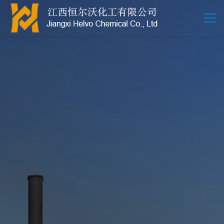
江西恒尔沃-鲍尔环-活性氧化铝-拉西环-波纹规整散