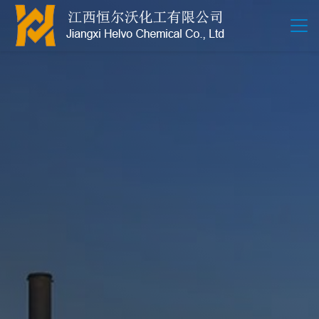
江西恒尔沃-鲍尔环-活性氧化铝-拉西环-波纹规整散