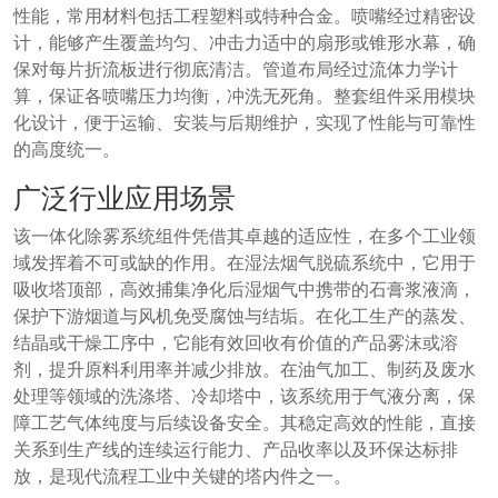
性能，常用材料包括工程塑料或特种合金。喷嘴经过精密设
计，能够产生覆盖均匀、冲击力适中的扇形或锥形水幕，确
保对每片折流板进行彻底清洁。管道布局经过流体力学计
算，保证各喷嘴压力均衡，冲洗无死角。整套组件采用模块
化设计，便于运输、安装与后期维护，实现了性能与可靠性
的高度统一。
广泛行业应用场景
该一体化除雾系统组件凭借其卓越的适应性，在多个工业领
域发挥着不可或缺的作用。在湿法烟气脱硫系统中，它用于
吸收塔顶部，高效捕集净化后湿烟气中携带的石膏浆液滴，
保护下游烟道与风机免受腐蚀与结垢。在化工生产的蒸发、
结晶或干燥工序中，它能有效回收有价值的产品雾沫或溶
剂，提升原料利用率并减少排放。在油气加工、制药及废水
处理等领域的洗涤塔、冷却塔中，该系统用于气液分离，保
障工艺气体纯度与后续设备安全。其稳定高效的性能，直接
关系到生产线的连续运行能力、产品收率以及环保达标排
放，是现代流程工业中关键的塔内件之一。