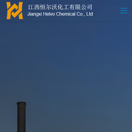
江西恒尔沃-鲍尔环-活性氧化铝-拉西环-波纹规整散