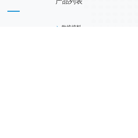
产品列表
散堆填料
规整填料
塔内件
陶瓷球
研磨介质
分子筛
活性氧化铝
联系我们
江西省萍乡市安源工业园
173-7045-0369