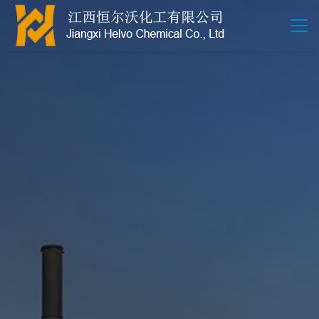
江西恒尔沃-鲍尔环-活性氧化铝-拉西环-波纹规整散