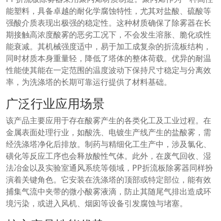
能塑料，具备卓越的耐化学腐蚀特性，尤其对盐酸、硫酸等
强酸介质表现出极强的稳定性。这种材质确保了除雾器在长
期接触高浓度酸雾的恶劣工况下，不会发生溶胀、脆化或性
能衰减。其机械强度适中，易于加工成复杂的折流板结构，
同时材质本身重量轻，降低了塔体的整体荷载。优异的耐温
性能使其能在一定范围的温度波动下保持尺寸稳定与分离效
率，为洗涤塔的长期可靠运行提供了材料基础。
广泛行业应用场景
该产品主要应用于存在酸雾产生的各类化工及工业过程。在
金属表面处理行业，如酸洗、电镀生产线产生的盐酸雾，需
经洗涤塔净化后排放。制药与精细化工生产中，涉及氯化、
磺化等反应工序也会释放酸性气体。此外，在废气回收、湿
法冶金以及实验室通风系统等领域，PP折流板除雾器同样扮
演着关键角色。它安装在洗涤塔的顶部或特定部位，能有效
捕集气流中夹带的微小酸雾液滴，防止其随尾气排出造成环
境污染，或进入风机、烟囱等设备引发腐蚀与堵塞。