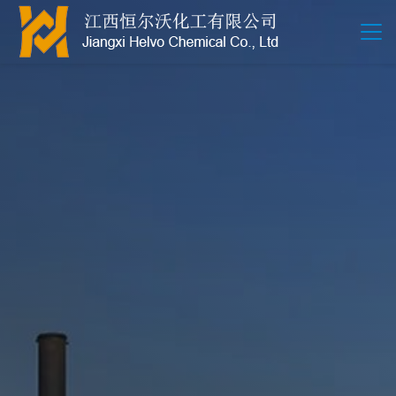
江西恒尔沃-鲍尔环-活性氧化铝-拉西环-波纹规整散