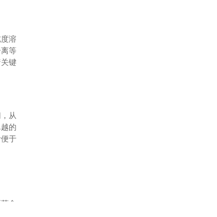
纯度溶
分离等
着关键
间，从
卓越的
计便于
医药食