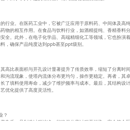
准的行业。在医药工业中，它被广泛应用于原料药、中间体及高
感药物的相互作用。在食品与饮料行业，如酒精提纯、香精香料
的安全。此外，在电子化学品、高端精细化工等领域，它也扮演
，确保产品纯度达到ppb甚至ppt级别。
，其高比表面积与开孔设计显著提升了传质效率，缩短了分离时
降和沟流现象，使塔内流体分布更均匀，操作更稳定。再者，其
延长了填料使用寿命，减少了维护频率与成本。最后，其结构设
工艺优化提供了高度灵活性。
业？
附着杂质，且制造过程洁净，能确保分离过程无污染，完全符合