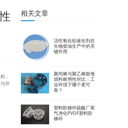
性
相关文章
活性氧化铝催化剂在
生物柴油生产中的关
键作用
聚丙烯与聚乙烯散堆
填料，
填料耐用性对比：工
面与开
业环境下哪个更可
靠？
塑料阶梯环硫酸厂尾
气净化PVDF塑料阶
梯环