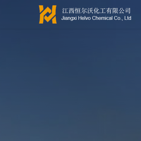
江西恒尔沃-鲍尔环-活性氧化铝-拉西环