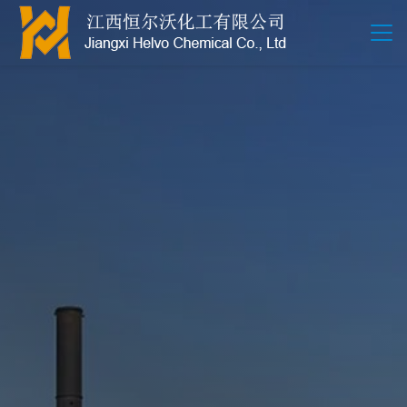
江西恒尔沃-鲍尔环-活性氧化铝-拉西环-波纹规整散