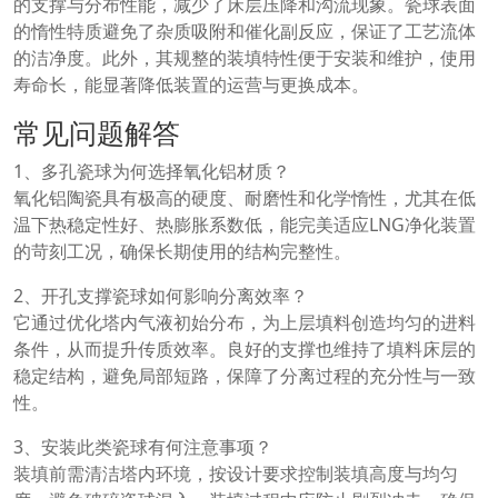
的支撑与分布性能，减少了床层压降和沟流现象。瓷球表面
的惰性特质避免了杂质吸附和催化副反应，保证了工艺流体
的洁净度。此外，其规整的装填特性便于安装和维护，使用
寿命长，能显著降低装置的运营与更换成本。
常见问题解答
1、多孔瓷球为何选择氧化铝材质？
氧化铝陶瓷具有极高的硬度、耐磨性和化学惰性，尤其在低
温下热稳定性好、热膨胀系数低，能完美适应LNG净化装置
的苛刻工况，确保长期使用的结构完整性。
2、开孔支撑瓷球如何影响分离效率？
它通过优化塔内气液初始分布，为上层填料创造均匀的进料
条件，从而提升传质效率。良好的支撑也维持了填料床层的
稳定结构，避免局部短路，保障了分离过程的充分性与一致
性。
3、安装此类瓷球有何注意事项？
装填前需清洁塔内环境，按设计要求控制装填高度与均匀