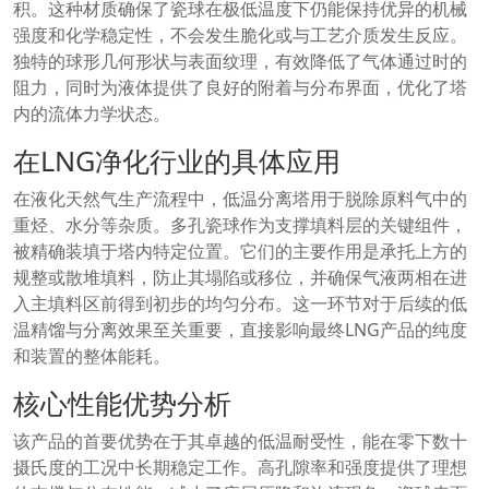
积。这种材质确保了瓷球在极低温度下仍能保持优异的机械
强度和化学稳定性，不会发生脆化或与工艺介质发生反应。
独特的球形几何形状与表面纹理，有效降低了气体通过时的
阻力，同时为液体提供了良好的附着与分布界面，优化了塔
内的流体力学状态。
在LNG净化行业的具体应用
在液化天然气生产流程中，低温分离塔用于脱除原料气中的
重烃、水分等杂质。多孔瓷球作为支撑填料层的关键组件，
被精确装填于塔内特定位置。它们的主要作用是承托上方的
规整或散堆填料，防止其塌陷或移位，并确保气液两相在进
入主填料区前得到初步的均匀分布。这一环节对于后续的低
温精馏与分离效果至关重要，直接影响最终LNG产品的纯度
和装置的整体能耗。
核心性能优势分析
该产品的首要优势在于其卓越的低温耐受性，能在零下数十
摄氏度的工况中长期稳定工作。高孔隙率和强度提供了理想