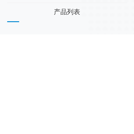
产品列表
散堆填料
规整填料
塔内件
陶瓷球
研磨介质
分子筛
活性氧化铝
联系我们