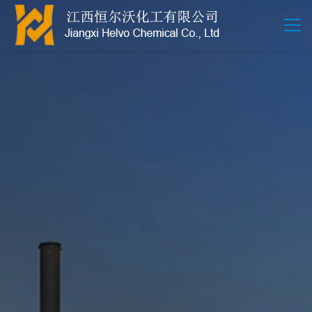
江西恒尔沃-鲍尔环-活性氧化铝-拉西环-波纹规整散