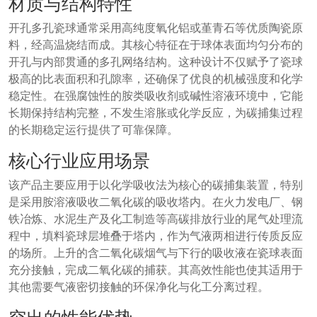
材质与结构特性
开孔多孔瓷球通常采用高纯度氧化铝或堇青石等优质陶瓷原
料，经高温烧结而成。其核心特征在于球体表面均匀分布的
开孔与内部贯通的多孔网络结构。这种设计不仅赋予了瓷球
极高的比表面积和孔隙率，还确保了优良的机械强度和化学
稳定性。在强腐蚀性的胺类吸收剂或碱性溶液环境中，它能
长期保持结构完整，不发生溶胀或化学反应，为碳捕集过程
的长期稳定运行提供了可靠保障。
核心行业应用场景
该产品主要应用于以化学吸收法为核心的碳捕集装置，特别
是采用胺溶液吸收二氧化碳的吸收塔内。在火力发电厂、钢
铁冶炼、水泥生产及化工制造等高碳排放行业的尾气处理流
程中，填料瓷球层堆叠于塔内，作为气液两相进行传质反应
的场所。上升的含二氧化碳烟气与下行的吸收液在瓷球表面
充分接触，完成二氧化碳的捕获。其高效性能也使其适用于
其他需要气液密切接触的环保净化与化工分离过程。
突出的性能优势