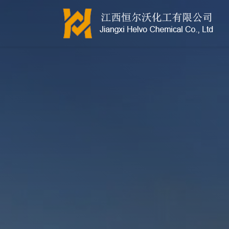
江西恒尔沃-鲍尔环-活性氧化铝-拉西环