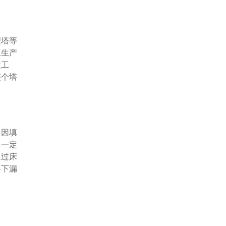
理塔等
工生产
收工
整个塔
了因填
具一定
通过床
料下漏