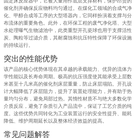
固定床反应器中，它被大量用作底层支撑材料，保护昂贵的
催化剂并确保反应物料均匀通过。在煤化工领域的合成气净
化、甲醇合成等工序的大型塔器内，它同样扮演着支撑与分
布流体的重要角色。此外，在环保工程的废气净化塔、大型
水处理曝气生物滤池中，此类重型开孔瓷球也用于支撑活性
炭、陶粒等过滤介质，其耐腐蚀和抗压特性保障了环保设施
的持续运行。
突出的性能优势
该产品的核心优势体现在其卓越的承载能力、优异的流体力
学性能以及长寿命周期。极高的抗压强度使其能承受上层数
米甚至十几米高的催化剂床层重量，防止床层塌陷。开孔设
计大幅降低了床层阻力，提升了装置处理能力，并有助于热
量均匀分布，避免局部过热。其惰性材质不与绝大多数化学
介质反应，避免了杂质引入产品流中，保证了工艺介质的纯
度。这些优势共同转化为工业装置运行的安全性提升、能耗
降低、维护周期延长以及整体经济效益的提高。
常见问题解答