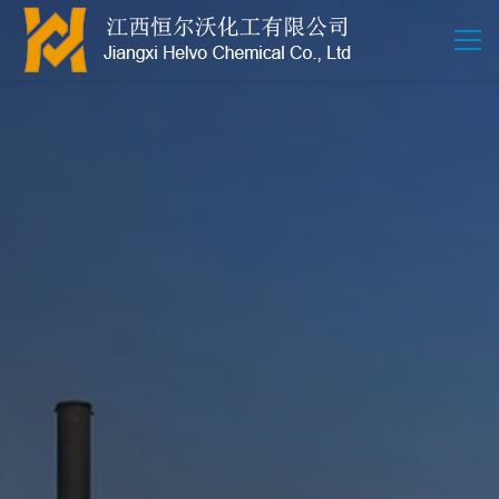
江西恒尔沃-鲍尔环-活性氧化铝-拉西环-波纹规整散