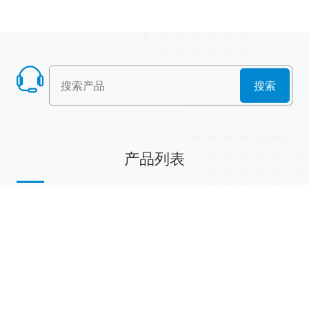
搜索
产品列表
散堆填料
规整填料
塔内件
陶瓷球
研磨介质