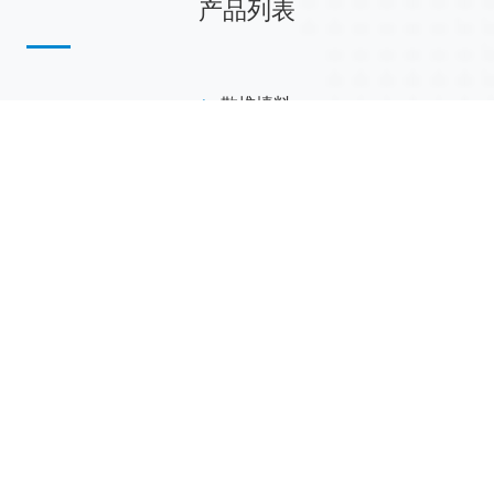
产品列表
散堆填料
规整填料
塔内件
陶瓷球
研磨介质
分子筛
活性氧化铝
联系我们
江西省萍乡市安源工业园