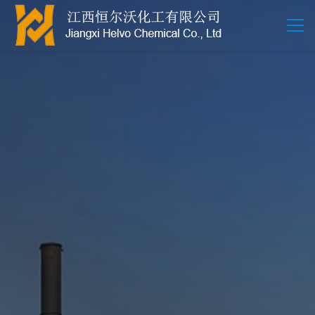
江西恒尔沃-鲍尔环-活性氧化铝-拉西环-波纹规整散