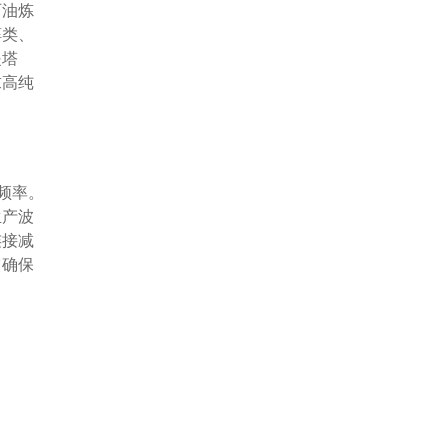
石油炼
醇类、
提塔
求高纯
频率。
生产波
连接减
它确保
促进液