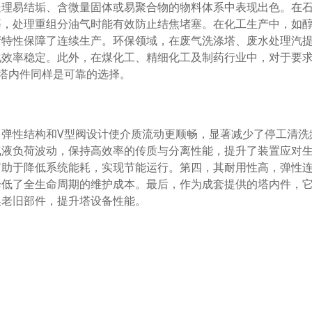
处理易结垢、含微量固体或易聚合物的物料体系中表现出色。在
等，处理重组分油气时能有效防止结焦堵塞。在化工生产中，如
堵特性保障了连续生产。环保领域，在废气洗涤塔、废水处理汽
化效率稳定。此外，在煤化工、精细化工及制药行业中，对于要
塔内件同样是可靠的选择。
弹性结构和V型阀设计使介质流动更顺畅，显著减少了停工清洗
气液负荷波动，保持高效率的传质与分离性能，提升了装置应对
有助于降低系统能耗，实现节能运行。第四，其耐用性高，弹性
降低了全生命周期的维护成本。最后，作为成套提供的塔内件，
换老旧部件，提升塔设备性能。
易卡死；阀缝结构能剪切通过的气流，减少固体沉积；整体设计
塞。