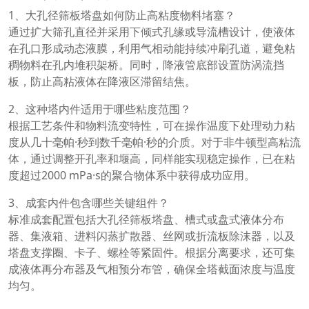
1、大孔径筛板塔盘如何防止高粘度物料堵塞？
通过扩大筛孔直径并采用下倾式孔缘或导流槽设计，使液体
在孔口形成动态液膜，利用气相动能持续冲刷孔道，避免粘
稠物料在孔内堆积架桥。同时，降液管底部设置防涡流挡
板，防止高粘液体在降液区滞留结焦。
2、这种塔内件适用于哪些粘度范围？
根据工艺条件和物料流变特性，可在操作温度下处理动力粘
度从几十毫帕·秒到数千毫帕·秒的介质。对于非牛顿型高粘流
体，通过调整开孔率和堰高，同样能实现稳定操作，已在粘
度超过2000 mPa·s的聚合物体系中获得成功应用。
3、成套内件包含哪些关键组件？
标准成套配置包括大孔径筛板塔盘、槽式或盘式液体分布
器、集液箱、进料闪蒸扩散器、丝网或折流板除沫器，以及
塔盘支撑圈、卡子、螺栓等紧固件。根据分离要求，还可集
成液体再分布器及气相预分布管，确保全塔截面浓度与温度
均匀。