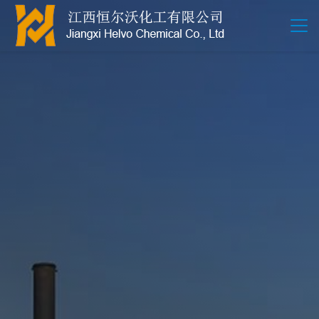
江西恒尔沃-鲍尔环-活性氧化铝-拉西环-波纹规整散