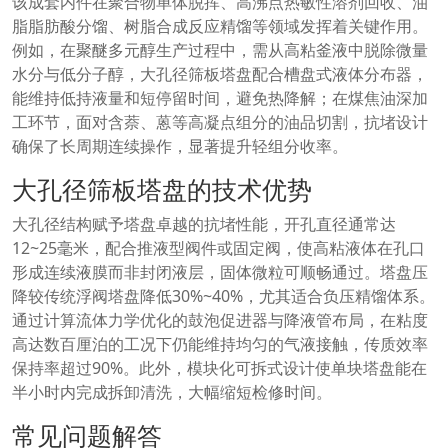
该成套内件在聚合物单体脱挥、高沸点热敏性溶剂回收、油
脂脂肪酸分馏、树脂合成反应精馏等领域发挥着关键作用。
例如，在聚醚多元醇生产过程中，需从高粘釜液中脱除微量
水分与低分子醇，大孔径筛板塔盘配合槽盘式液体分布器，
能维持低持液量和短停留时间，避免热降解；在煤焦油深加
工环节，面对含萘、蒽等高凝点组分的油品切割，抗堵设计
确保了长周期连续操作，显著提升轻组分收率。
大孔径筛板塔盘的技术优势
大孔径结构赋予塔盘卓越的抗堵性能，开孔直径通常达
12~25毫米，配合推液型阀件或固定阀，使高粘液体在孔口
形成连续液膜而非封闭液层，固体微粒可顺畅通过。塔盘压
降较传统浮阀塔盘降低30%~40%，尤其适合负压精馏体系。
通过计算流体力学优化的鼓泡促进器与降液管布局，在粘度
高达数百厘泊的工况下仍能维持均匀的气液接触，传质效率
保持率超过90%。此外，模块化可拆式设计使单块塔盘能在
半小时内完成拆卸清洗，大幅缩短检修时间。
常见问题解答