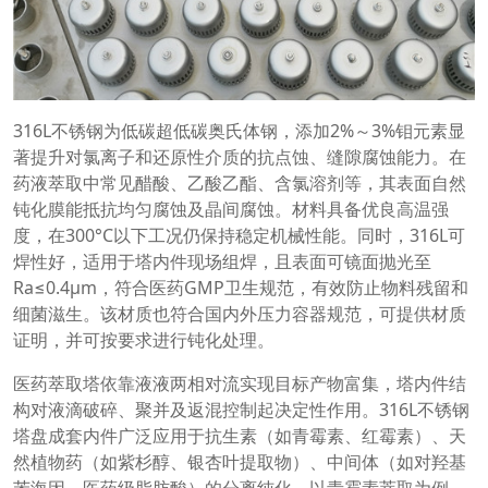
316L不锈钢为低碳超低碳奥氏体钢，添加2%～3%钼元素显
著提升对氯离子和还原性介质的抗点蚀、缝隙腐蚀能力。在
药液萃取中常见醋酸、乙酸乙酯、含氯溶剂等，其表面自然
钝化膜能抵抗均匀腐蚀及晶间腐蚀。材料具备优良高温强
度，在300°C以下工况仍保持稳定机械性能。同时，316L可
焊性好，适用于塔内件现场组焊，且表面可镜面抛光至
Ra≤0.4μm，符合医药GMP卫生规范，有效防止物料残留和
细菌滋生。该材质也符合国内外压力容器规范，可提供材质
证明，并可按要求进行钝化处理。
医药萃取塔依靠液液两相对流实现目标产物富集，塔内件结
构对液滴破碎、聚并及返混控制起决定性作用。316L不锈钢
塔盘成套内件广泛应用于抗生素（如青霉素、红霉素）、天
然植物药（如紫杉醇、银杏叶提取物）、中间体（如对羟基
苯海因、医药级脂肪酸）的分离纯化。以青霉素萃取为例，