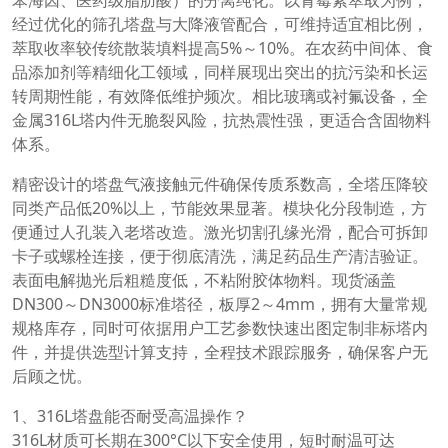
经过优化的筛孔塔盘与大降液管配合，可维持适宜相比例，
萃取收率较传统散装填料提高5%～10%。在农药中间体、食
品添加剂等精细化工领域，同样展现出突出的抗污染和长运
转周期性能，有效降低维护频次。相比玻璃或衬氟设备，全
金属316L塔内件无脆裂风险，抗热震性强，更适合含固物料
体系。
精密设计的塔盘气液接触元件确保传质系数高，全塔压降较
同类产品低20%以上，节能效果显著。模块化分段制造，方
便通过人孔装入老塔改造。激光切割孔缘光滑，配合可拆卸
卡子或螺栓连接，便于彻底清洗，满足药品生产清洁验证。
表面电解抛光后粗糙度低，不粘附胶体物料。现货涵盖
DN300～DN3000标准塔径，板厚2～4mm，拥有大量常规
规格库存，同时可依据用户工艺参数快速出图定制非标塔内
件，并提供选型计算支持，全程技术跟踪服务，确保客户无
后顾之忧。
1、316L塔盘能否耐受高温操作？
316L材质可长期在300°C以下安全使用，短时耐温可达