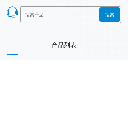
搜索
产品列表
散堆填料
规整填料
塔内件
陶瓷球
研磨介质
分子筛
活性氧化铝