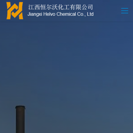
江西恒尔沃-鲍尔环-活性氧化铝-拉西环-波纹规整散