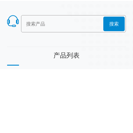
搜索
产品列表
散堆填料
规整填料
塔内件
陶瓷球
研磨介质
分子筛