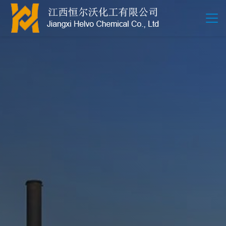
江西恒尔沃-鲍尔环-活性氧化铝-拉西环-波纹规整散