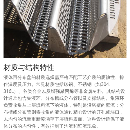
材质与结构特性
液体再分布盘的材质选择需严格匹配工艺介质的腐蚀性、操
作温度及压力。常见材质包括碳钢、不锈钢（如304、
316L）、各类合金以及增强聚丙烯等非金属材料。其结构设
计通常包含集液环、分布槽或分布管以及支撑结构。集液环
负责收集从上层填料流下的液体，特别是沿塔壁的壁流；分
布槽或分布管则将收集的液体通过精心设计的开孔或堰口，
以均匀的流量重新喷洒至下层填料表面。这种设计确保了液
体分布的均匀性，有效抑制了沟流和壁流现象。