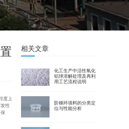
装置
相关文章
化工生产中活性氧化
铝球溶解处理及再利
用工艺流程说明
程度上
阶梯环填料的分类定
挥发性
位与性能分析
要保