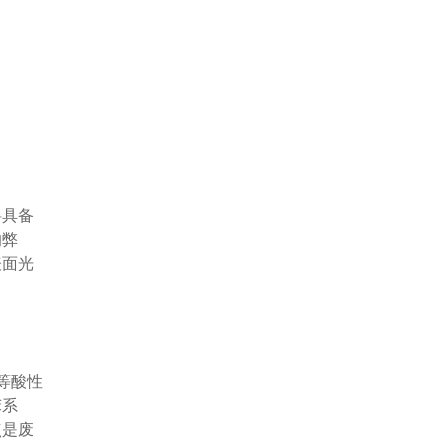
料具备
的弊
表面光
等酸性
苯系
点是废