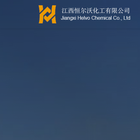
江西恒尔沃-鲍尔环-活性氧化铝-拉西环