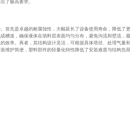
提出了极高要求。
势。首先是卓越的耐腐蚀性，大幅延长了设备使用寿命，降低了
孔或槽道，确保液体在填料层表面均匀分布，避免沟流和壁流，
应的效率。再者，其结构设计灵活，可根据具体塔径、处理气量
安装维护简便，塑料部件的轻量化特性降低了安装难度与结构负
在-10℃至100℃之间，增强聚丙烯等材料可耐受更高温度。
选用耐高温特种塑料或采取降温预处理措施。
孔间距及分布器层数设计来保证。设计时需综合考虑液体流量、
，确保液体能均匀覆盖整个填料截面。