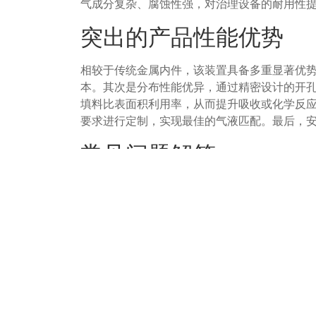
气成分复杂、腐蚀性强，对治理设备的耐用性
突出的产品性能优势
相较于传统金属内件，该装置具备多重显著优
本。其次是分布性能优异，通过精密设计的开
填料比表面积利用率，从而提升吸收或化学反
要求进行定制，实现最佳的气液匹配。最后，
常见问题解答
1、塑料分布装置的耐温性能如何？
回答：常用工程塑料如聚丙烯的长期使用温度通常
型需根据废气入口温度确定，对于高温工况需
2、如何确保分布装置的均匀分布效果？
回答：均匀分布效果通过精密计算的开孔率、
塔径及填料类型，并通过流体模拟或实验验证